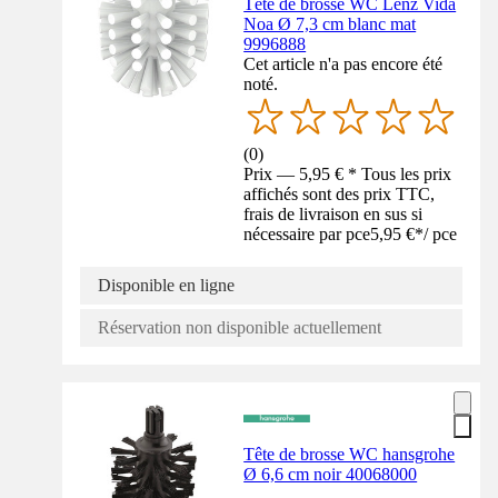
Tête de brosse WC Lenz Vida
Noa Ø 7,3 cm blanc mat
9996888
Cet article n'a pas encore été
noté.
(
0
)
Prix — 5,95 € * Tous les prix
affichés sont des prix TTC,
frais de livraison en sus si
nécessaire par pce
5,95 €
*
/
pce
Disponible en ligne
Réservation non disponible actuellement
Tête de brosse WC hansgrohe
Ø 6,6 cm noir 40068000