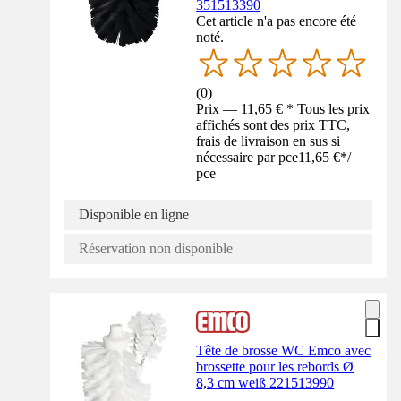
351513390
Cet article n'a pas encore été
noté.
(
0
)
Prix — 11,65 € * Tous les prix
affichés sont des prix TTC,
frais de livraison en sus si
nécessaire par pce
11,65 €
*
/
pce
Disponible en ligne
Réservation non disponible
Tête de brosse WC Emco avec
brossette pour les rebords Ø
8,3 cm weiß 221513990