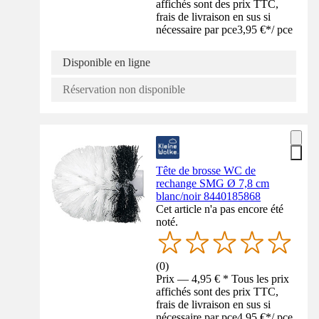
affichés sont des prix TTC,
frais de livraison en sus si
nécessaire par pce
3,95 €
*
/
pce
Disponible en ligne
Réservation non disponible
Tête de brosse WC de
rechange SMG Ø 7,8 cm
blanc/noir 8440185868
Cet article n'a pas encore été
noté.
(
0
)
Prix — 4,95 € * Tous les prix
affichés sont des prix TTC,
frais de livraison en sus si
nécessaire par pce
4,95 €
*
/
pce