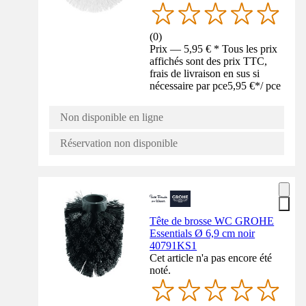
(
0
)
Prix — 5,95 € * Tous les prix
affichés sont des prix TTC,
frais de livraison en sus si
nécessaire par pce
5,95 €
*
/
pce
Non disponible en ligne
Réservation non disponible
Tête de brosse WC GROHE
Essentials Ø 6,9 cm noir
40791KS1
Cet article n'a pas encore été
noté.