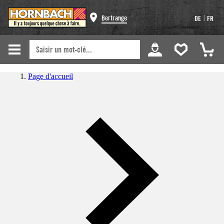
|
Bertrange
DE
FR
Page d'accueil