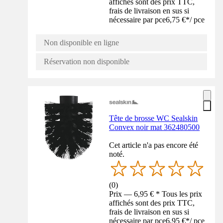
affichés sont des prix TTC,
frais de livraison en sus si
nécessaire par pce
6,75 €
*
/
pce
Non disponible en ligne
Réservation non disponible
Tête de brosse WC Sealskin
Convex noir mat 362480500
Cet article n'a pas encore été
noté.
(
0
)
Prix — 6,95 € * Tous les prix
affichés sont des prix TTC,
frais de livraison en sus si
nécessaire par pce
6,95 €
*
/
pce