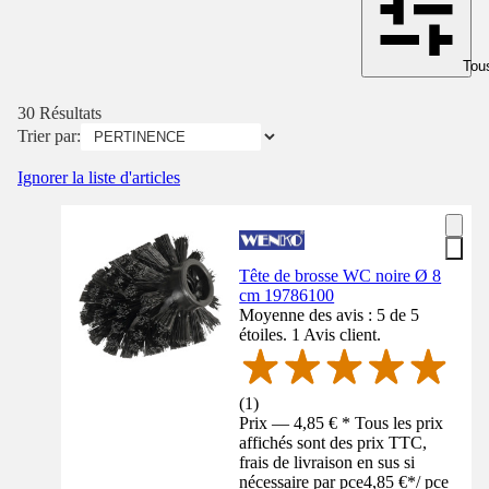
Tous
30 Résultats
Trier par:
Ignorer la liste d'articles
Tête de brosse WC noire Ø 8
cm 19786100
Moyenne des avis : 5 de 5
étoiles. 1 Avis client.
(
1
)
Prix — 4,85 € * Tous les prix
affichés sont des prix TTC,
frais de livraison en sus si
nécessaire par pce
4,85 €
*
/
pce