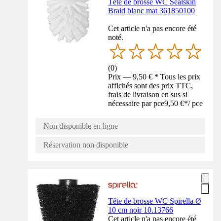
Tête de brosse WC Sealskin
Braid blanc mat 361850100
Cet article n'a pas encore été
noté.
(
0
)
Prix — 9,50 € * Tous les prix
affichés sont des prix TTC,
frais de livraison en sus si
nécessaire par pce
9,50 €
*
/
pce
Non disponible en ligne
Réservation non disponible
Tête de brosse WC Spirella Ø
10 cm noir 10.13766
Cet article n'a pas encore été