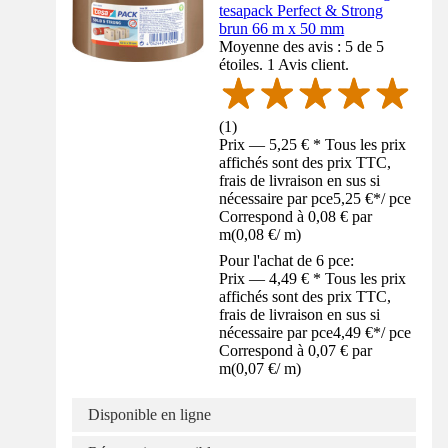
tesapack Perfect & Strong
brun 66 m x 50 mm
Moyenne des avis : 5 de 5
étoiles. 1 Avis client.
(
1
)
Prix — 5,25 € * Tous les prix
affichés sont des prix TTC,
frais de livraison en sus si
nécessaire par pce
5,25 €
*
/
pce
Correspond à 0,08 € par
m
(
0,08 €
/
m
)
Pour l'achat de 6 pce:
Prix — 4,49 € * Tous les prix
affichés sont des prix TTC,
frais de livraison en sus si
nécessaire par pce
4,49 €
*
/
pce
Correspond à 0,07 € par
m
(
0,07 €
/
m
)
Disponible en ligne