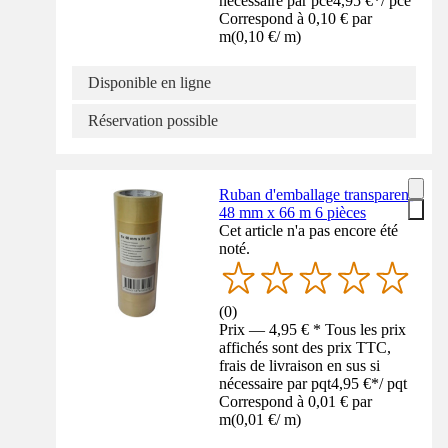
nécessaire par pce
4,95 €
*
/
pce
Correspond à 0,10 € par
m
(
0,10 €
/
m
)
Disponible en ligne
Réservation possible
Ruban d'emballage transparent
48 mm x 66 m 6 pièces
Cet article n'a pas encore été
noté.
(
0
)
Prix — 4,95 € * Tous les prix
affichés sont des prix TTC,
frais de livraison en sus si
nécessaire par pqt
4,95 €
*
/
pqt
Correspond à 0,01 € par
m
(
0,01 €
/
m
)