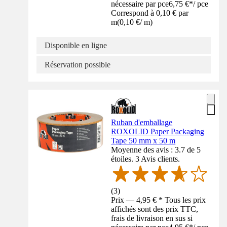
nécessaire par pce
6,75 €
*
/
pce
Correspond à 0,10 € par
m
(
0,10 €
/
m
)
Disponible en ligne
Réservation possible
Ruban d'emballage
ROXOLID Paper Packaging
Tape 50 mm x 50 m
Moyenne des avis : 3.7 de 5
étoiles. 3 Avis clients.
(
3
)
Prix — 4,95 € * Tous les prix
affichés sont des prix TTC,
frais de livraison en sus si