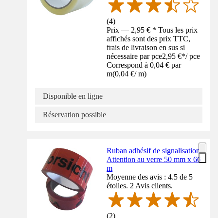
(
4
)
Prix — 2,95 € * Tous les prix
affichés sont des prix TTC,
frais de livraison en sus si
nécessaire par pce
2,95 €
*
/
pce
Correspond à 0,04 € par
m
(
0,04 €
/
m
)
Disponible en ligne
Réservation possible
Ruban adhésif de signalisation
Attention au verre 50 mm x 66
m
Moyenne des avis : 4.5 de 5
étoiles. 2 Avis clients.
(
2
)