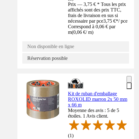
Prix — 3,75 € * Tous les prix
affichés sont des prix TTC,
frais de livraison en sus si
nécessaire par pce
3,75 €
*
/
pce
Correspond à 0,06 € par
m
(
0,06 €
/
m
)
Non disponible en ligne
Réservation possible
Kit de ruban d'emballage
ROXOLID marron 2x 50 mm
x 66 m
Moyenne des avis : 5 de 5
étoiles. 1 Avis client.
(
1
)