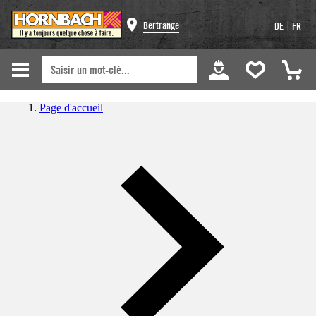
|
Bertrange
DE
FR
Page d'accueil