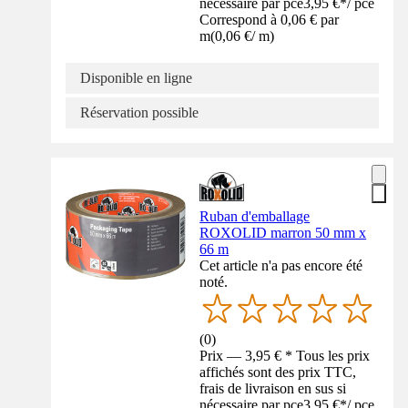
nécessaire par pce
3,95 €
*
/
pce
Correspond à 0,06 € par
m
(
0,06 €
/
m
)
Disponible en ligne
Réservation possible
Ruban d'emballage
ROXOLID marron 50 mm x
66 m
Cet article n'a pas encore été
noté.
(
0
)
Prix — 3,95 € * Tous les prix
affichés sont des prix TTC,
frais de livraison en sus si
nécessaire par pce
3,95 €
*
/
pce