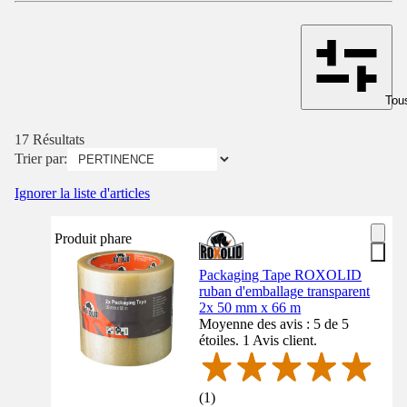
Tous
17 Résultats
Trier par:
Ignorer la liste d'articles
Produit phare
Packaging Tape ROXOLID
ruban d'emballage transparent
2x 50 mm x 66 m
Moyenne des avis : 5 de 5
étoiles. 1 Avis client.
(
1
)