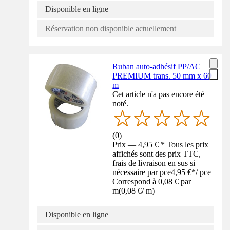
Disponible en ligne
Réservation non disponible actuellement
Ruban auto-adhésif PP/AC
PREMIUM trans. 50 mm x 60
m
Cet article n'a pas encore été
noté.
(
0
)
Prix — 4,95 € * Tous les prix
affichés sont des prix TTC,
frais de livraison en sus si
nécessaire par pce
4,95 €
*
/
pce
Correspond à 0,08 € par
m
(
0,08 €
/
m
)
Disponible en ligne