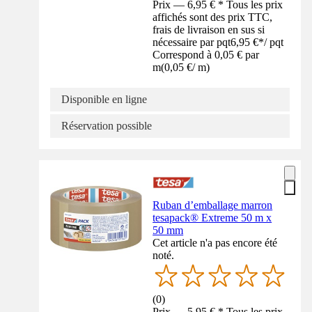
Prix — 6,95 € * Tous les prix
affichés sont des prix TTC,
frais de livraison en sus si
nécessaire par pqt
6,95 €
*
/
pqt
Correspond à 0,05 € par
m
(
0,05 €
/
m
)
Disponible en ligne
Réservation possible
Ruban d’emballage marron
tesapack® Extreme 50 m x
50 mm
Cet article n'a pas encore été
noté.
(
0
)
Prix — 5,95 € * Tous les prix