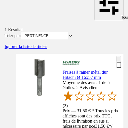
Tous
1 Résultat
Trier par:
Ignorer la liste d'articles
Fraises à rainer métal dur
Hitachi Ø 16x57 mm
Moyenne des avis : 1 de 5
étoiles. 2 Avis clients.
(
2
)
Prix — 31,50 € * Tous les prix
affichés sont des prix TTC,
frais de livraison en sus si
nécessaire par pce
31,50 €
*
/