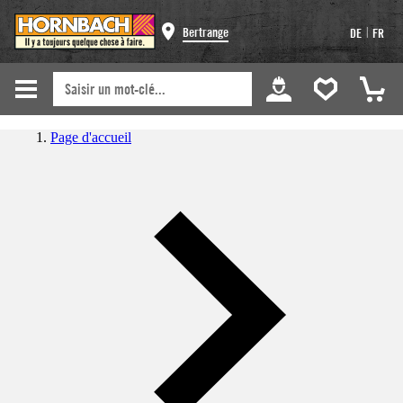
|
Bertrange
DE
FR
Page d'accueil