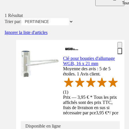
Tous
1 Résultat
Trier par:
Ignorer la liste d'articles
Clé pour bougies d'allumage
WGB, 16 x 21 mm
Moyenne des avis : 5 de 5
étoiles. 1 Avis client.
(
1
)
Prix — 3,95 € * Tous les prix
affichés sont des prix TTC,
frais de livraison en sus si
nécessaire par pce
3,95 €
*
/
pce
Disponible en ligne