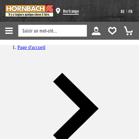
|
Bertrange
DE
FR
Page d'accueil