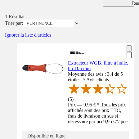
Tous
1 Résultat
Trier par:
Ignorer la liste d'articles
Extracteur WGB, filtre à huile,
65-105 mm
Moyenne des avis : 3.4 de 5
étoiles. 5 Avis clients.
(
5
)
Prix — 9,95 € * Tous les prix
affichés sont des prix TTC,
frais de livraison en sus si
nécessaire par pce
9,95 €
*
/
pce
Disponible en ligne