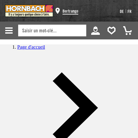
|
Bertrange
DE
FR
Page d'accueil