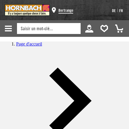
|
Bertrange
DE
FR
Page d'accueil