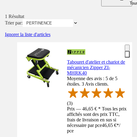
Tous
1 Résultat
Trier par:
Ignorer la liste d'articles
Tabouret d'atelier et chariot de
mécanicien Zipper ZI-
MHRK40
Moyenne des avis : 5 de 5
étoiles. 3 Avis clients.
(
3
)
Prix — 46,65 € * Tous les prix
affichés sont des prix TTC,
frais de livraison en sus si
nécessaire par pce
46,65 €
*
/
pce