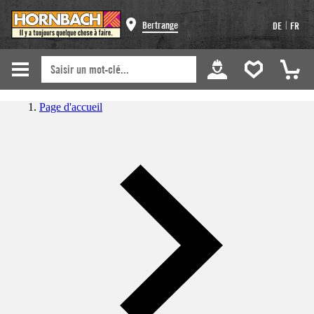
|
Bertrange
DE
FR
Page d'accueil