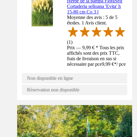
Herbe de la pampa FloraSelf
Cortaderia selloana 'Evita' h
15-80 cm Co 3 l
Moyenne des avis : 5 de 5
étoiles. 1 Avis client.
(
1
)
Prix — 9,99 € * Tous les prix
affichés sont des prix TTC,
frais de livraison en sus si
nécessaire par pce
9,99 €
*
/
pce
Non disponible en ligne
Réservation non disponible
Guide