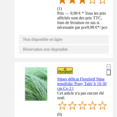
(
1
)
Prix — 9,99 € * Tous les prix
affichés sont des prix TTC,
frais de livraison en sus si
nécessaire par pce
9,99 €
*
/
pce
Non disponible en ligne
Réservation non disponible
Stipes délicat FloraSelf Stipa
tenuifolia 'Pony Tails' h 10-30
cm Co 2 l
Cet article n'a pas encore été
noté.
(
0
)