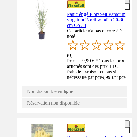
Panic érigé FloraSelf Panicum
virgatum 'Northwind' h 20-80
cm Co 3 l
Cet article n'a pas encore été
noté.
(
0
)
Prix — 9,99 € * Tous les prix
affichés sont des prix TTC,
frais de livraison en sus si
nécessaire par pce
9,99 €
*
/
pce
Non disponible en ligne
Réservation non disponible