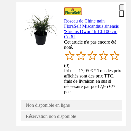
Roseau de Chine nain
FloraSelf Miscanthus sinensis
'Strictus Dwarf' h 10-100 cm
Co 6 l
Cet article n'a pas encore été
noté.
(
0
)
Prix — 17,95 € * Tous les prix
affichés sont des prix TTC,
frais de livraison en sus si
nécessaire par pce
17,95 €
*
/
pce
Non disponible en ligne
Réservation non disponible