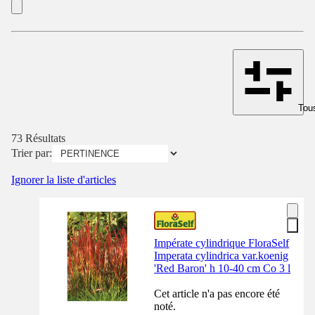
Tous
73 Résultats
Trier par:
Ignorer la liste d'articles
Impérate cylindrique FloraSelf
Imperata cylindrica var.koenig
'Red Baron' h 10-40 cm Co 3 l
Cet article n'a pas encore été
noté.