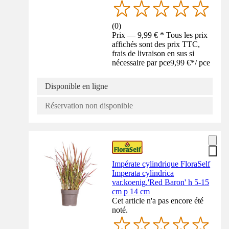
(
0
)
Prix — 9,99 € * Tous les prix
affichés sont des prix TTC,
frais de livraison en sus si
nécessaire par pce
9,99 €
*
/
pce
Disponible en ligne
Réservation non disponible
Impérate cylindrique FloraSelf
Imperata cylindrica
var.koenig.'Red Baron' h 5-15
cm p 14 cm
Cet article n'a pas encore été
noté.