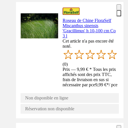
Roseau de Chine FloraSelf
Miscanthus sinensis
'Gracillimus' h 10-100 cm Co
3 l
Cet article n'a pas encore été
noté.
(
0
)
Prix — 9,99 € * Tous les prix
affichés sont des prix TTC,
frais de livraison en sus si
nécessaire par pce
9,99 €
*
/
pce
Non disponible en ligne
Réservation non disponible