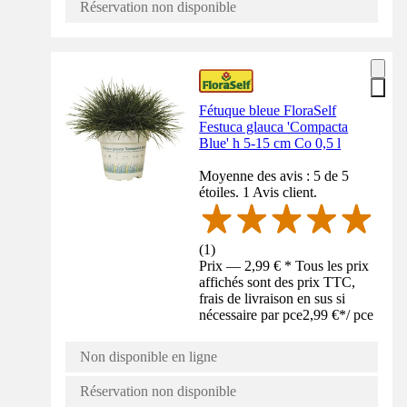
Réservation non disponible
Fétuque bleue FloraSelf
Festuca glauca 'Compacta
Blue' h 5-15 cm Co 0,5 l
Moyenne des avis : 5 de 5
étoiles. 1 Avis client.
(
1
)
Prix — 2,99 € * Tous les prix
affichés sont des prix TTC,
frais de livraison en sus si
nécessaire par pce
2,99 €
*
/
pce
Non disponible en ligne
Réservation non disponible