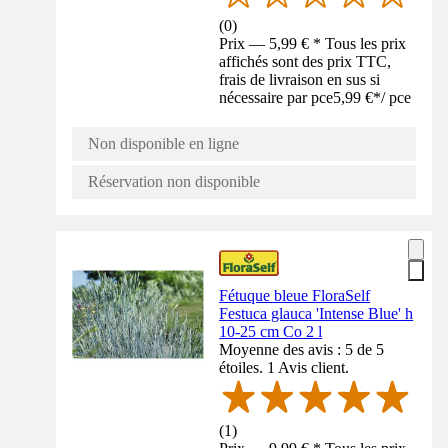
(
0
)
Prix — 5,99 € * Tous les prix
affichés sont des prix TTC,
frais de livraison en sus si
nécessaire par pce
5,99 €
*
/
pce
Non disponible en ligne
Réservation non disponible
Fétuque bleue FloraSelf
Festuca glauca 'Intense Blue' h
10-25 cm Co 2 l
Moyenne des avis : 5 de 5
étoiles. 1 Avis client.
(
1
)