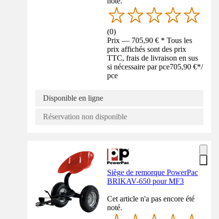
noté.
(
0
)
Prix — 705,90 € * Tous les
prix affichés sont des prix
TTC, frais de livraison en sus
si nécessaire par pce
705,90 €
*
/
pce
Disponible en ligne
Réservation non disponible
Siège de remorque PowerPac
BRIKAV-650 pour MF3
Cet article n'a pas encore été
noté.