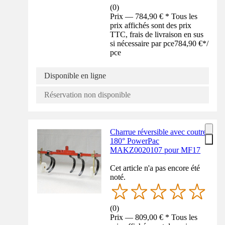
(
0
)
Prix — 784,90 € * Tous les
prix affichés sont des prix
TTC, frais de livraison en sus
si nécessaire par pce
784,90 €
*
/
pce
Disponible en ligne
Réservation non disponible
Charrue réversible avec coutre
180° PowerPac
MAKZ0020107 pour MF17
Cet article n'a pas encore été
noté.
(
0
)
Prix — 809,00 € * Tous les