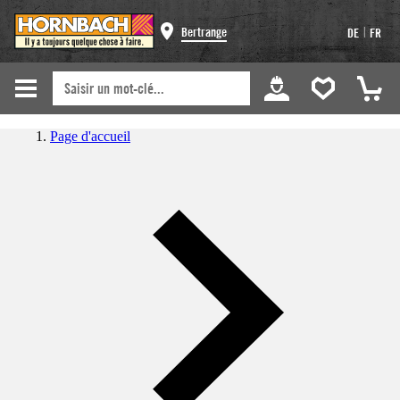
|
Bertrange
DE
FR
Page d'accueil