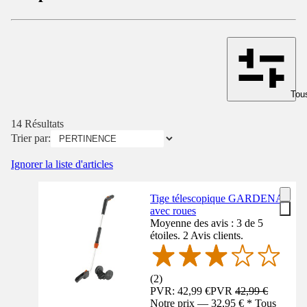
Tous
14 Résultats
Trier par:
Ignorer la liste d'articles
Tige télescopique GARDENA
avec roues
Moyenne des avis : 3 de 5
étoiles. 2 Avis clients.
(
2
)
PVR: 42,99 €
PVR
42,99 €
Notre prix — 32,95 € * Tous