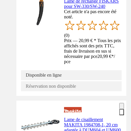
Lame de rechange FISKARS
pour SW-330/SW-240
Cet article n'a pas encore été
noté.
(
0
)
Prix — 20,99 € * Tous les prix
affichés sont des prix TTC,
frais de livraison en sus si
nécessaire par pce
20,99 €
*
/
pce
Disponible en ligne
Réservation non disponible
Lame de cisaillement
MAKITA 1984708-1, 20 cm
adaptée à DUM604 et UM600