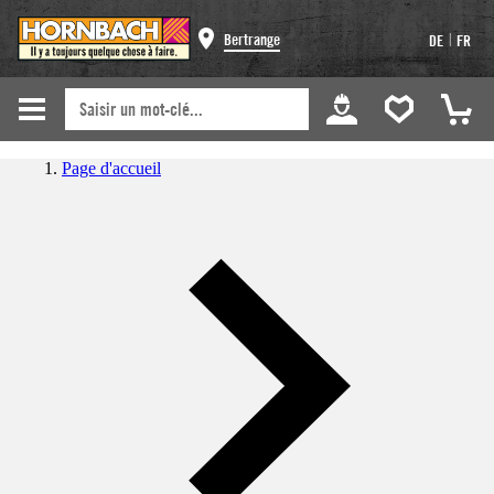
|
Bertrange
DE
FR
Page d'accueil