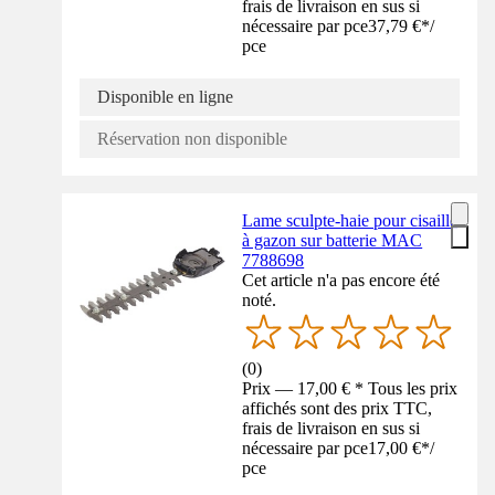
frais de livraison en sus si
nécessaire par pce
37,79 €
*
/
pce
Disponible en ligne
Réservation non disponible
Lame sculpte-haie pour cisaille
à gazon sur batterie MAC
7788698
Cet article n'a pas encore été
noté.
(
0
)
Prix — 17,00 € * Tous les prix
affichés sont des prix TTC,
frais de livraison en sus si
nécessaire par pce
17,00 €
*
/
pce