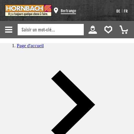
|
Bertrange
DE
FR
Page d'accueil