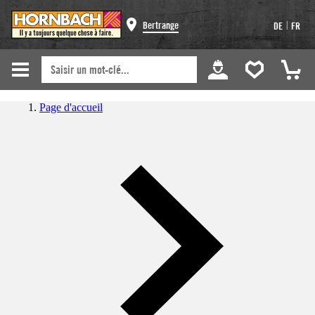
|
Bertrange
DE
FR
Page d'accueil