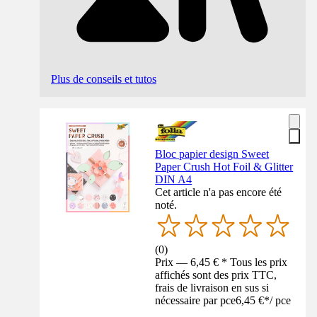
Plus de conseils et tutos
Bloc papier design Sweet
Paper Crush Hot Foil & Glitter
DIN A4
Cet article n'a pas encore été
noté.
(
0
)
Prix — 6,45 € * Tous les prix
affichés sont des prix TTC,
frais de livraison en sus si
nécessaire par pce
6,45 €
*
/
pce