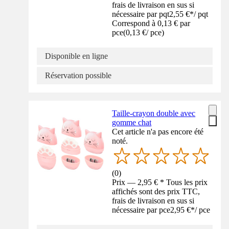
frais de livraison en sus si
nécessaire par pqt
2,55 €
*
/
pqt
Correspond à 0,13 € par
pce
(
0,13 €
/
pce
)
Disponible en ligne
Réservation possible
Taille-crayon double avec
gomme chat
Cet article n'a pas encore été
noté.
(
0
)
Prix — 2,95 € * Tous les prix
affichés sont des prix TTC,
frais de livraison en sus si
nécessaire par pce
2,95 €
*
/
pce