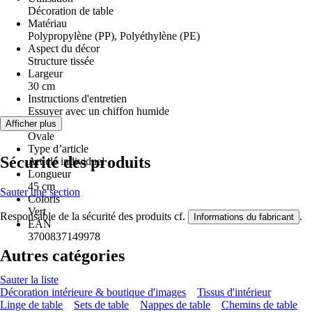
Décoration de table
Matériau
Polypropylène (PP), Polyéthylène (PE)
Aspect du décor
Structure tissée
Largeur
30 cm
Instructions d'entretien
Essuyer avec un chiffon humide
Forme
Afficher plus
Ovale
Type d’article
Sécurité des produits
Article individuel
Longueur
45 cm
Sauter une section
Coloris
Vert
Responsable de la sécurité des produits cf.
.
Informations du fabricant
EAN
3700837149978
Autres catégories
Sauter la liste
Décoration intérieure & boutique d'images
Tissus d'intérieur
Linge de table
Sets de table
Nappes de table
Chemins de table