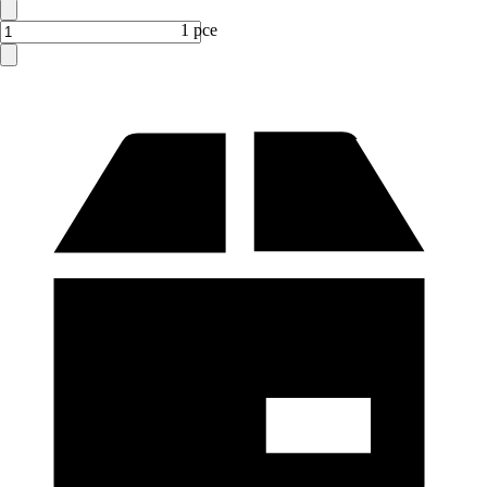
1 pce