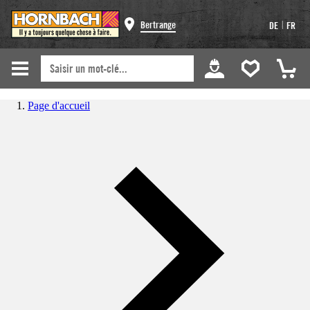
|
Bertrange
DE
FR
Page d'accueil