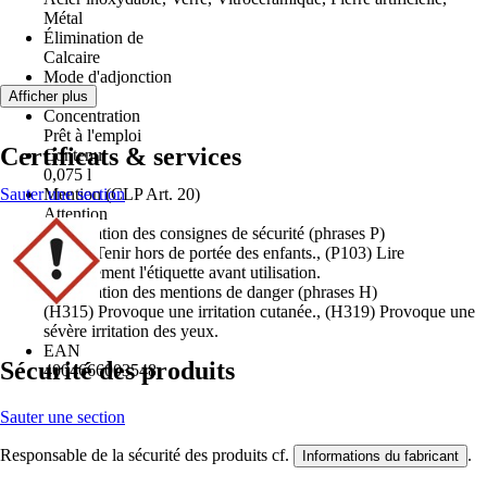
Métal
Élimination de
Calcaire
Mode d'adjonction
Liquide
Afficher plus
Concentration
Prêt à l'emploi
Certificats & services
Contenu
0,075 l
Sauter une section
Mention (CLP Art. 20)
Attention
Codification des consignes de sécurité (phrases P)
(P102) Tenir hors de portée des enfants., (P103) Lire
attentivement l'étiquette avant utilisation.
Codification des mentions de danger (phrases H)
(H315) Provoque une irritation cutanée., (H319) Provoque une
sévère irritation des yeux.
EAN
Sécurité des produits
4004666003548
Sauter une section
Responsable de la sécurité des produits cf.
.
Informations du fabricant