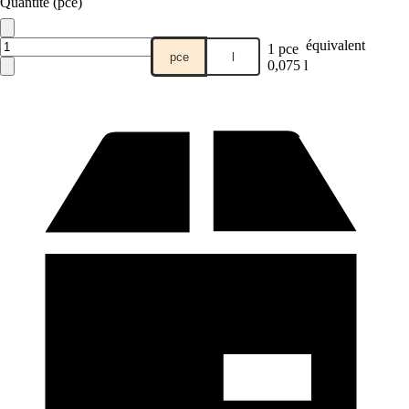
Quantité (pce)
équivalent
1 pce
pce
l
0,075 l