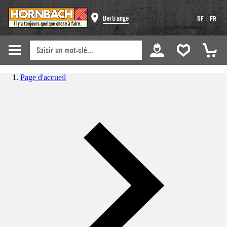
|
Bertrange
DE
FR
Page d'accueil