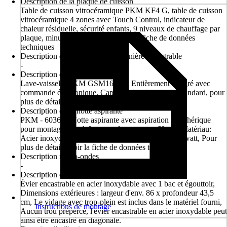
Description de la plaque de cuisson
Table de cuisson vitrocéramique PKM KF4 G, table de cuisson
vitrocéramique 4 zones avec Touch Control, indicateur de
chaleur résiduelle, sécurité enfants, 9 niveaux de chauffage par
plaque, minuterie, plus de détails voir fiche de données
techniques
Description de l'ensemble de cuisinière encastrable
-
Description du lave-vaisselle
Lave-vaisselle PKM GSM16-8FI, Entièrement intégré avec
commande électronique, Capacité de 16 couverts standard, pour
plus de détails, voir la fiche de données techniques
Description de la hotte aspirante
PKM - 6036X, Hotte aspirante avec aspiration périphérique
pour montage mural, Largeur de montage: 60 cm, Matériau:
Acier inoxydable, Système d’éclairage: LED, 2x 1 watt, Pour
plus de détails, voir la fiche de données techniques
Description micro-ondes
-
Description de l'évier
Évier encastrable en acier inoxydable avec 1 bac et égouttoir,
Dimensions extérieures : largeur d'env. 86 x profondeur 43,5
cm, Le vidage avec trop-plein est inclus dans le matériel fourni,
Instructions de montage
Aucun trou prépercé, l'évier encastrable en acier inoxydable peut
ainsi être encastré en diagonale.