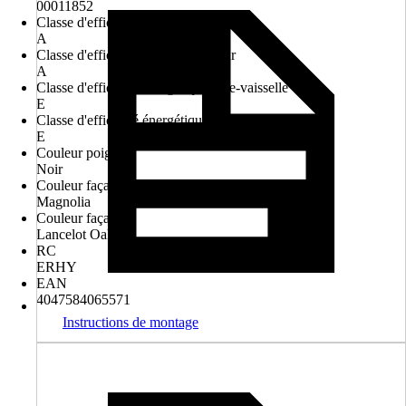
00011852
Classe d'efficacité énergétique hotte
A
Classe d'efficacité énergétique four
A
Classe d'efficacité énergétique lave-vaisselle
E
Classe d'efficacité énergétique réfrigérateur
E
Couleur poignée
Noir
Couleur façade
Magnolia
Couleur façade
Lancelot Oak
RC
ERHY
EAN
4047584065571
Instructions de montage