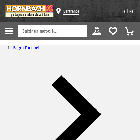
|
Bertrange
DE
FR
Page d'accueil