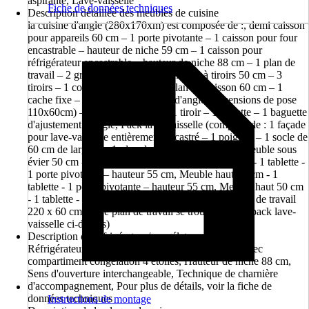
aspirante, Lave-vaisselle
Fiche de données techniques
Description détaillée des meubles de cuisine
la cuisine d'angle (280x170xm) est composée de :, demi caisson
pour appareils 60 cm – 1 porte pivotante – 1 caisson pour four
encastrable – hauteur de niche 59 cm – 1 caisson pour
réfrigérateur encastrable – hauteur de niche 88 cm – 1 plan de
travail – 2 grilles d'aération, Meuble bas à tiroirs 50 cm – 3
tiroirs – 1 coulisse, Meuble sous plan de cuisson 60 cm – 1
cache fixe – 2 tiroirs, Meuble bas d'angle (dimensions de pose
110x60cm) – 1 porte pivotante – 1 tiroir – 1 tablette – 1 baguette
d'ajustement d'angle, Pack lave-vaisselle (composé de : 1 façade
pour lave-vaisselle entièrement encastré – 1 poignée – 1 socle de
60 cm de largeur – 1 plan de travail 110x60 cm), Meuble sous
évier 50 cm - 1 porte pivotante, Meuble haut 50 cm - 1 tablette -
1 porte pivotante – hauteur 55 cm, Meuble haut 60 cm - 1
tablette - 1 porte pivotante – hauteur 55 cm, Meuble haut 50 cm
- 1 tablette - 1 porte pivotante – hauteur 55 cm, Plan de travail
220 x 60 cm (le 2e plan de travail se trouve dans le pack lave-
vaisselle ci-dessus)
Description du réfrigérateur/congélateur
Réfrigérateur encastrable PKM KS120.4A++EB avec
compartiment congélation 4 étoiles, Hauteur de niche 88 cm,
Sens d'ouverture interchangeable, Technique de charnière
d'accompagnement, Pour plus de détails, voir la fiche de
données techniques
Instructions de montage