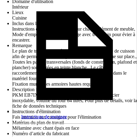
Domaine d'utilisation
Intérieur
Lieux
Cuisine
Inclus dans la livraison
Instructions de montage claires pour chaque élément de meuble,
Mode d'emploi de l'appareil, vidage avec trop-plein pour évier à
encastrer.
Remarque
Le plan de travail est livré sans découpe pour plaque de cuisson
afin de permettre une conception flexible de la cuisine sur place.,
Toutes les parties transversales (fonds de construction, plafond et
plancher) sont livrées en teinte blanche., Le câble de
raccordement du four et le siphon ne sont pas inclus dans le
matériel fourni.
Fixation murale des armoires hautes requise.
Description four
PKM EB7IX, Four encastrable autonome, Design acier
inoxydable, volume du four 64 litres, Pour plus de détails, voir la
fiche de données techniques
Instructions d'élimination
Instructions de montage
Fais attention aux consignes pour l'élimination
Matériau du plan de travail
Mélamine avec chant épais en face
Numéro d’article du fabricant