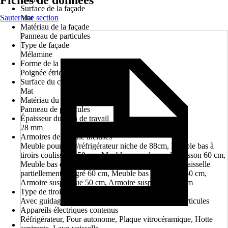
Fiches de données
Surface de la façade
Sauter une section
Mat
Matériau de la façade
Panneau de particules
Type de façade
Mélamine
Forme de la poignée
Poignée étrier
Surface du corps
Mat
Matériau du corps
Panneau de particules
Épaisseur du plan de travail
28 mm
Armoires de cuisine incluses
Meuble pour four/réfrigérateur niche de 88cm, Meuble bas à
tiroirs coulissants 50 cm, Meuble pour plaque de cuisson 60 cm,
Meuble bas d'angle avec tablette, Cache pour lave-vaisselle
partiellement intégré 60 cm, Meuble bas sous évier 50 cm,
Armoire suspendue 50 cm, Armoire suspendue 60 cm
Type de tiroir
Avec guidage à billes et châssis pour panneau de particules
Appareils électriques contenus
Réfrigérateur, Four autonome, Plaque vitrocéramique, Hotte