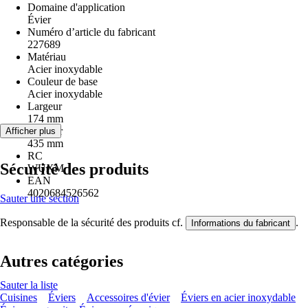
Domaine d'application
Évier
Numéro d’article du fabricant
227689
Matériau
Acier inoxydable
Couleur de base
Acier inoxydable
Largeur
174 mm
Hauteur
Afficher plus
435 mm
RC
Sécurité des produits
WUXM
EAN
4020684526562
Sauter une section
Responsable de la sécurité des produits cf.
.
Informations du fabricant
Autres catégories
Sauter la liste
Cuisines
Éviers
Accessoires d'évier
Éviers en acier inoxydable