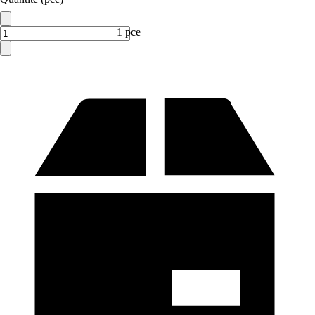
1 pce