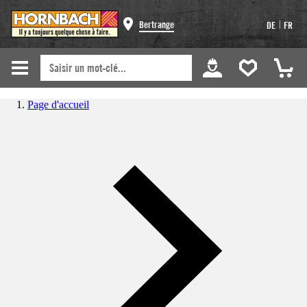
|
Bertrange
DE
FR
Page d'accueil