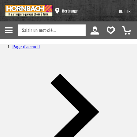
|
Bertrange
DE
FR
Page d'accueil