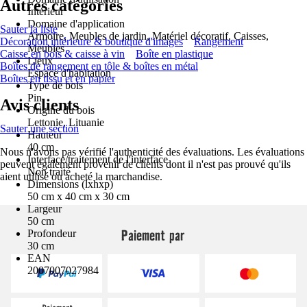
Autres catégories
Intérieur
Domaine d'application
Sauter la liste
Armoire, Meubles de jardin, Matériel décoratif, Caisses,
Décoration intérieure & boutique d'images
Rangement
Meubles
Caisse en bois & caisse à vin
Boîte en plastique
Lieux
Boîtes de rangement en tôle & boîtes en métal
Espace d'habitation
Boîtes en tissu et en papier
Type de bois
Pin
Avis clients
Origine du bois
Lettonie, Lituanie
Sauter une section
Hauteur
40 cm
Nous n'avons pas vérifié l'authenticité des évaluations. Les évaluations
Interface/traitement de l'interface
peuvent également provenir de clients dont il n'est pas prouvé qu'ils
Non traité
aient utilisé ou acheté la marchandise.
Dimensions (lxhxp)
50 cm x 40 cm x 30 cm
Largeur
50 cm
Paiement par
Profondeur
30 cm
EAN
2007007027984