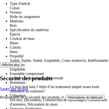
Type d'article
Caisse
Version
Boîte de rangement
Matériau
Bois
Spécification du matériau
Épicéa
Couleur de base
Blanc
Coloris
blanc
Propriété
Solide, Stable, Stable, Empilable, Coins renforcés, Indéformable
Fonctions
Afficher plus
Empilable
Ensemble comprenant
Sécurité des produits
3 caisses en bois blanc transversale
Remarque
Le bois doit faire l’objet d’un traitement adapté avant toute
Sauter une section
utilisation en extérieur!
Utilisation
Responsable de la sécurité des produits cf.
.
Informations du fabricant
Décorer, Décoration, Construction de rayonnages, Construction
d'armoires, Décoration de murs
Domaine d'utilisation