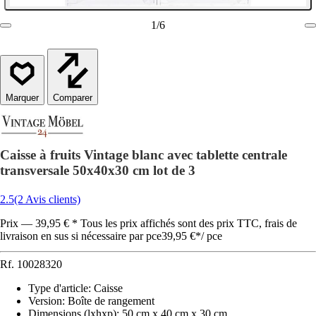
1
/
6
Comparer
Caisse à fruits Vintage blanc avec tablette centrale
transversale 50x40x30 cm lot de 3
2.5
(2 Avis clients)
Prix — 39,95 € * Tous les prix affichés sont des prix TTC, frais de
livraison en sus si nécessaire par pce
39,95 €
*
/
pce
Rf.
10028320
Type d'article
:
Caisse
Version
:
Boîte de rangement
Dimensions (lxhxp)
:
50 cm x 40 cm x 30 cm