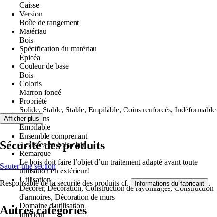
Caisse
Version
Boîte de rangement
Matériau
Bois
Spécification du matériau
Épicéa
Couleur de base
Bois
Coloris
Marron foncé
Propriété
Solide, Stable, Stable, Empilable, Coins renforcés, Indéformable
Fonctions
Afficher plus
Empilable
Ensemble comprenant
Sécurité des produits
4 caisses en bois clair
Remarque
Le bois doit faire l’objet d’un traitement adapté avant toute
Sauter une section
utilisation en extérieur!
Utilisation
Responsable de la sécurité des produits cf.
.
Informations du fabricant
Décorer, Décoration, Construction de rayonnages, Construction
d'armoires, Décoration de murs
Domaine d'utilisation
Autres catégories
Intérieur