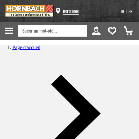
|
Bertrange
DE
FR
Page d'accueil