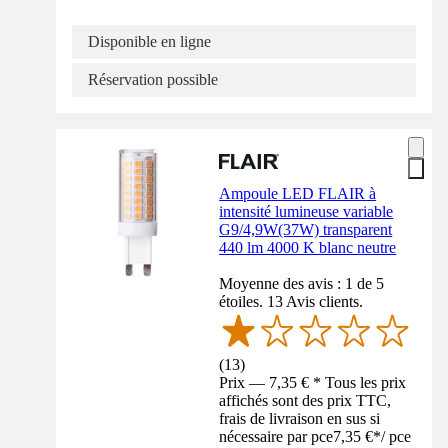
Disponible en ligne
Réservation possible
Ampoule LED FLAIR à
intensité lumineuse variable
G9/4,9W(37W) transparent
440 lm 4000 K blanc neutre
Moyenne des avis : 1 de 5
étoiles. 13 Avis clients.
(
13
)
Prix — 7,35 € * Tous les prix
affichés sont des prix TTC,
frais de livraison en sus si
nécessaire par pce
7,35 €
*
/
pce