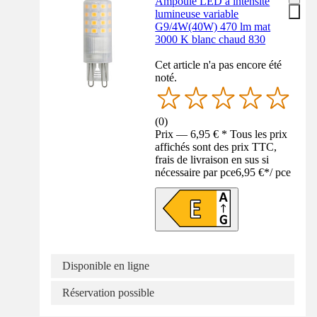
Ampoule LED à intensité
lumineuse variable
G9/4W(40W) 470 lm mat
3000 K blanc chaud 830
Cet article n'a pas encore été
noté.
(
0
)
Prix — 6,95 € * Tous les prix
affichés sont des prix TTC,
frais de livraison en sus si
nécessaire par pce
6,95 €
*
/
pce
Disponible en ligne
Réservation possible