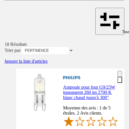
Tous
18 Résultats
Trier par:
Ignorer la liste d'articles
Ampoule pour four G9/25W
transparent 260 lm 2700 K
blanc chaud jusqu'à 300°
Moyenne des avis : 1 de 5
étoiles. 2 Avis clients.