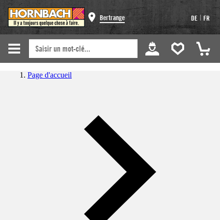
|
Bertrange
DE
FR
Page d'accueil