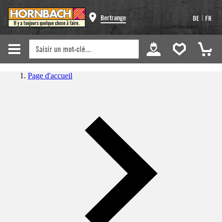
|
Bertrange
DE
FR
Page d'accueil