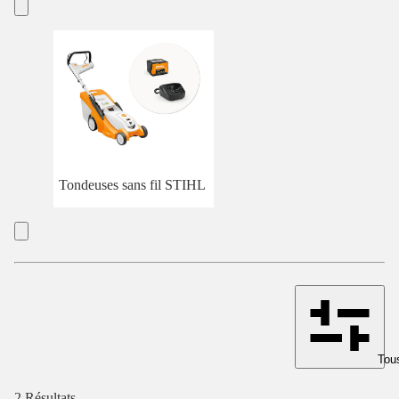
Tondeuses sans fil STIHL
Tous
2 Résultats