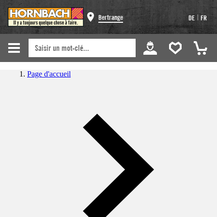
|
Bertrange
DE
FR
Page d'accueil