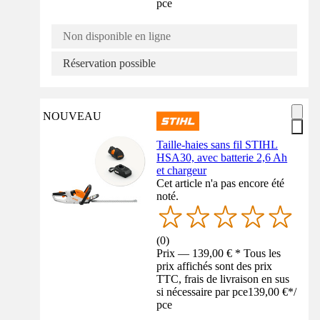
pce
Non disponible en ligne
Réservation possible
NOUVEAU
Taille-haies sans fil STIHL
HSA30, avec batterie 2,6 Ah
et chargeur
Cet article n'a pas encore été
noté.
(
0
)
Prix — 139,00 € * Tous les
prix affichés sont des prix
TTC, frais de livraison en sus
si nécessaire par pce
139,00 €
*
/
pce