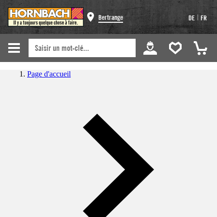
|
Bertrange
DE
FR
Page d'accueil