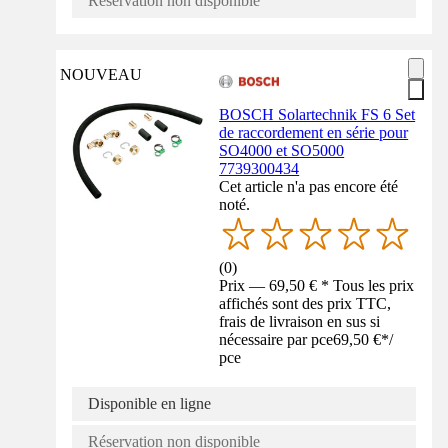
Réservation non disponible
NOUVEAU
BOSCH Solartechnik FS 6 Set
de raccordement en série pour
SO4000 et SO5000
7739300434
Cet article n'a pas encore été
noté.
(
0
)
Prix — 69,50 € * Tous les prix
affichés sont des prix TTC,
frais de livraison en sus si
nécessaire par pce
69,50 €
*
/
pce
Disponible en ligne
Réservation non disponible