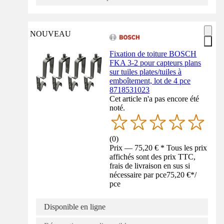
NOUVEAU
Fixation de toiture BOSCH
FKA 3-2 pour capteurs plans
sur tuiles plates/tuiles à
emboîtement, lot de 4 pce
8718531023
Cet article n'a pas encore été
noté.
(
0
)
Prix — 75,20 € * Tous les prix
affichés sont des prix TTC,
frais de livraison en sus si
nécessaire par pce
75,20 €
*
/
pce
Disponible en ligne