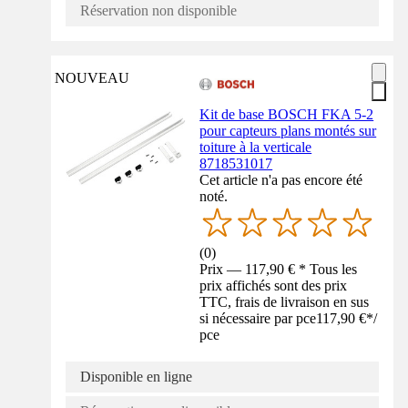
Réservation non disponible
NOUVEAU
Kit de base BOSCH FKA 5-2
pour capteurs plans montés sur
toiture à la verticale
8718531017
Cet article n'a pas encore été
noté.
(
0
)
Prix — 117,90 € * Tous les
prix affichés sont des prix
TTC, frais de livraison en sus
si nécessaire par pce
117,90 €
*
/
pce
Disponible en ligne