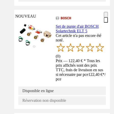
NOUVEAU
Set de purge d'air BOSCH
Solartechnik ELT 5
Cet article n'a pas encore été
noté.
(
0
)
Prix — 122,40 € * Tous les
prix affichés sont des prix
TTC, frais de livraison en sus
si nécessaire par pce
122,40 €
*
/
pce
Disponible en ligne
Réservation non disponible