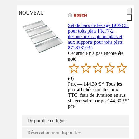
NOUVEAU
Set de bacs de lestage BOSCH
pour toits plats FKF7-2,
destiné aux capteurs plats et
aux supports pour toits plats
8718531035
Cet article n'a pas encore été
noté.
(
0
)
Prix — 144,30 € * Tous les
prix affichés sont des prix
TTC, frais de livraison en sus
si nécessaire par pce
144,30 €
*
/
pce
Disponible en ligne
Réservation non disponible