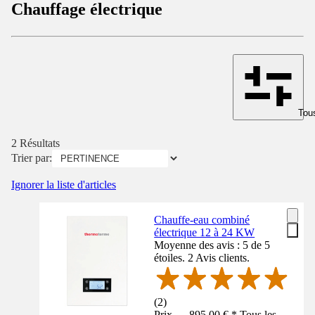
Chauffage électrique
Tous
2 Résultats
Trier par:
Ignorer la liste d'articles
Chauffe-eau combiné
électrique 12 à 24 KW
Moyenne des avis : 5 de 5
étoiles. 2 Avis clients.
(
2
)
Prix — 895,00 € * Tous les