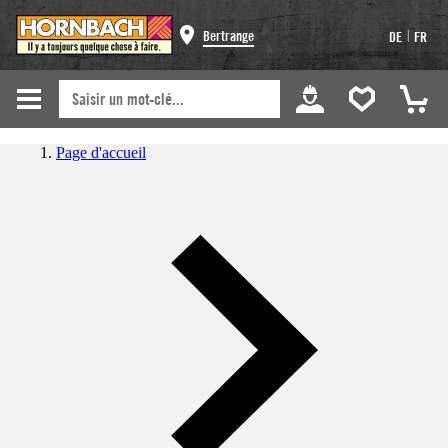
|
Bertrange
DE
FR
Page d'accueil