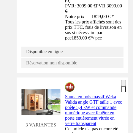
(
0
)
PVR: 3099,00 €
PVR
3099,00
€
Notre prix — 1859,00 € *
Tous les prix affichés sont des
prix TTC, frais de livraison en
sus si nécessaire par
pce
1859,00 €
*
/
pce
Disponible en ligne
Réservation non disponible
Sauna en bois massif Weka
Valida angle GTF taille 1 avec
poêle 5,4 kW et commande
numérique avec fenêtre en
porte entièrement vitrée en
verre transparent
3 VARIANTES
Cet article n'a pas encore été