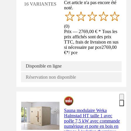
Cet article n'a pas encore été
16 VARIANTES
noté.
(
0
)
Prix — 2769,00 € * Tous les
prix affichés sont des prix
TTC, frais de livraison en sus
si nécessaire par pce
2769,00
€
*
/
pce
Disponible en ligne
Réservation non disponible
Sauna modulaire Weka
Halmstad HT taille 1 avec
poêle 7,5 kW avec commande
numérique et porte en bois en