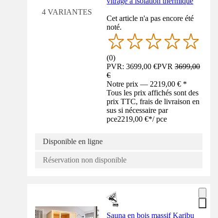
vitrage à isolation thermique
4 VARIANTES
Cet article n'a pas encore été
noté.
(
0
)
PVR: 3699,00 €
PVR
3699,00
€
Notre prix — 2219,00 € *
Tous les prix affichés sont des
prix TTC, frais de livraison en
sus si nécessaire par
pce
2219,00 €
*
/
pce
Disponible en ligne
Réservation non disponible
Sauna en bois massif Karibu