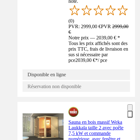
noté.
(
0
)
PVR: 2999,00 €
PVR
2999,00
€
Notre prix — 2039,00 € *
Tous les prix affichés sont des
prix TTC, frais de livraison en
sus si nécessaire par
pce
2039,00 €
*
/
pce
Disponible en ligne
Réservation non disponible
Sauna en bois massif Weka
Laukkala taille 2 avec poêle
7,5 kW et commande
numérique, avec fenêtre et