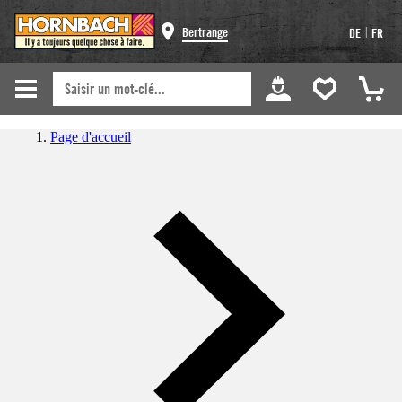
|
Bertrange
DE
FR
Page d'accueil