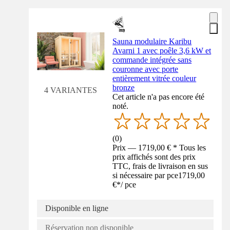
Sauna modulaire Karibu
Avarni 1 avec poêle 3,6 kW et
commande intégrée sans
couronne avec porte
entièrement vitrée couleur
bronze
4 VARIANTES
Cet article n'a pas encore été
noté.
(
0
)
Prix — 1719,00 € * Tous les
prix affichés sont des prix
TTC, frais de livraison en sus
si nécessaire par pce
1719,00
€
*
/
pce
Disponible en ligne
Réservation non disponible