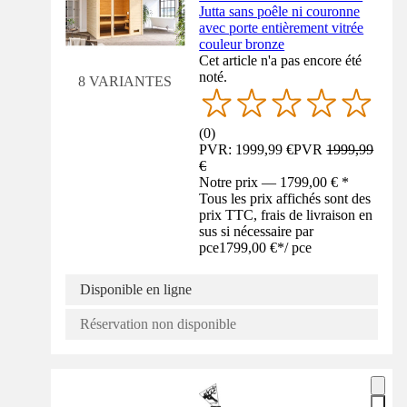
Jutta sans poêle ni couronne
avec porte entièrement vitrée
couleur bronze
Cet article n'a pas encore été
noté.
8 VARIANTES
(
0
)
PVR: 1999,99 €
PVR
1999,99
€
Notre prix — 1799,00 € *
Tous les prix affichés sont des
prix TTC, frais de livraison en
sus si nécessaire par
pce
1799,00 €
*
/
pce
Disponible en ligne
Réservation non disponible