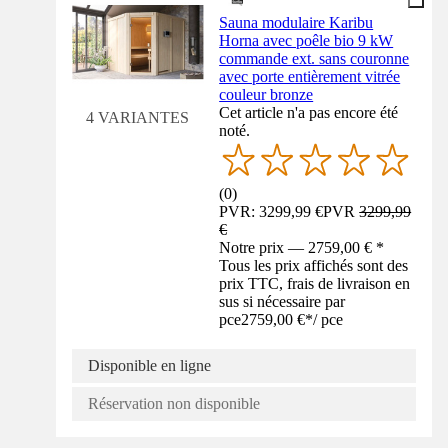
Sauna modulaire Karibu
Horna avec poêle bio 9 kW
commande ext. sans couronne
avec porte entièrement vitrée
couleur bronze
Cet article n'a pas encore été
4 VARIANTES
noté.
(
0
)
PVR: 3299,99 €
PVR
3299,99
€
Notre prix — 2759,00 € *
Tous les prix affichés sont des
prix TTC, frais de livraison en
sus si nécessaire par
pce
2759,00 €
*
/
pce
Disponible en ligne
Réservation non disponible