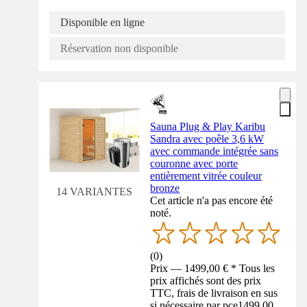
Disponible en ligne
Réservation non disponible
Sauna Plug & Play Karibu
Sandra avec poêle 3,6 kW
avec commande intégrée sans
couronne avec porte
entièrement vitrée couleur
bronze
14 VARIANTES
Cet article n'a pas encore été
noté.
(
0
)
Prix — 1499,00 € * Tous les
prix affichés sont des prix
TTC, frais de livraison en sus
si nécessaire par pce
1499,00