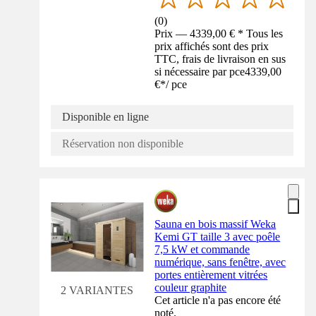
(
0
)
Prix — 4339,00 € * Tous les
prix affichés sont des prix
TTC, frais de livraison en sus
si nécessaire par pce
4339,00
€
*
/
pce
Disponible en ligne
Réservation non disponible
Sauna en bois massif Weka
Kemi GT taille 3 avec poêle
7,5 kW et commande
numérique, sans fenêtre, avec
portes entièrement vitrées
couleur graphite
2 VARIANTES
Cet article n'a pas encore été
noté.