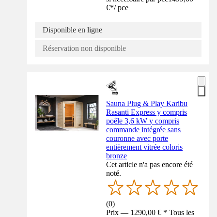
€
*
/
pce
Disponible en ligne
Réservation non disponible
Sauna Plug & Play Karibu
Rasanti Express y compris
poêle 3,6 kW y compris
commande intégrée sans
couronne avec porte
entièrement vitrée coloris
bronze
Cet article n'a pas encore été
noté.
(
0
)
Prix — 1290,00 € * Tous les