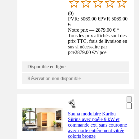
(
0
)
PVR: 5069,00 €
PVR
5069,00
€
Notre prix — 2879,00 € *
Tous les prix affichés sont des
prix TTC, frais de livraison en
sus si nécessaire par
pce
2879,00 €
*
/
pce
Disponible en ligne
Réservation non disponible
Sauna modulaire Karibu
Siirina avec poêle 9 kW et
commande ext. sans couronne
avec porte entièrement vitrée
coloris bronze