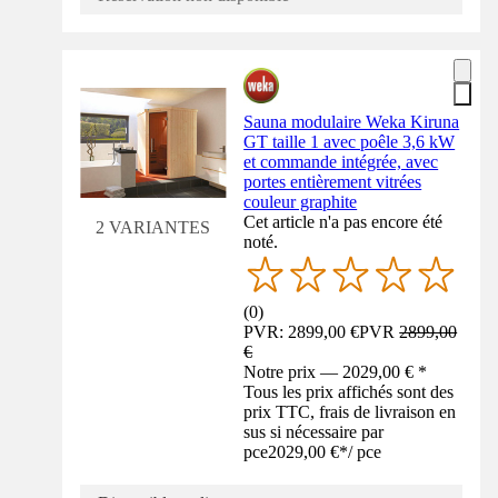
Sauna modulaire Weka Kiruna
GT taille 1 avec poêle 3,6 kW
et commande intégrée, avec
portes entièrement vitrées
couleur graphite
Cet article n'a pas encore été
2 VARIANTES
noté.
(
0
)
PVR: 2899,00 €
PVR
2899,00
€
Notre prix — 2029,00 € *
Tous les prix affichés sont des
prix TTC, frais de livraison en
sus si nécessaire par
pce
2029,00 €
*
/
pce