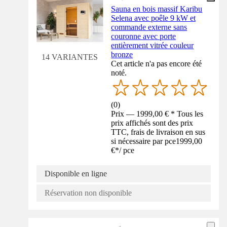
Sauna en bois massif Karibu
Selena avec poêle 9 kW et
commande externe sans
couronne avec porte
entièrement vitrée couleur
bronze
14 VARIANTES
Cet article n'a pas encore été
noté.
(
0
)
Prix — 1999,00 € * Tous les
prix affichés sont des prix
TTC, frais de livraison en sus
si nécessaire par pce
1999,00
€
*
/
pce
Disponible en ligne
Réservation non disponible