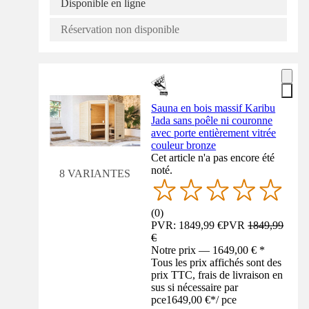
Disponible en ligne
Réservation non disponible
Sauna en bois massif Karibu
Jada sans poêle ni couronne
avec porte entièrement vitrée
couleur bronze
Cet article n'a pas encore été
noté.
8 VARIANTES
(
0
)
PVR: 1849,99 €
PVR
1849,99
€
Notre prix — 1649,00 € *
Tous les prix affichés sont des
prix TTC, frais de livraison en
sus si nécessaire par
pce
1649,00 €
*
/
pce