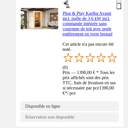
Plug & Play Karibu Avanti
incl. poêle de 3,6 kW incl.
commande intégrée sans
couronne de toit avec porte
entièrement en verre bronzé
Cet article n'a pas encore été
noté.
(
0
)
Prix — 1390,00 € * Tous les
prix affichés sont des prix
TTC, frais de livraison en sus
si nécessaire par pce
1390,00
€
*
/
pce
Disponible en ligne
Réservation non disponible