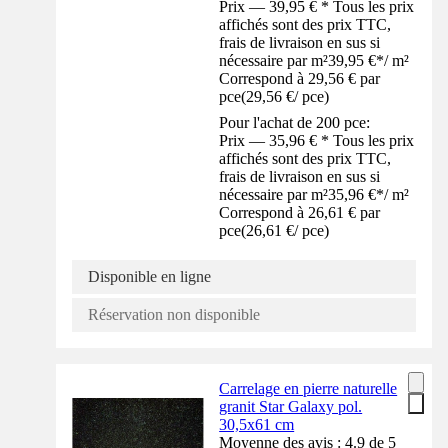
Prix — 39,95 € * Tous les prix
affichés sont des prix TTC,
frais de livraison en sus si
nécessaire par m²
39,95 €
*
/
m²
Correspond à 29,56 € par
pce
(
29,56 €
/
pce
)
Pour l'achat de 200 pce:
Prix — 35,96 € * Tous les prix
affichés sont des prix TTC,
frais de livraison en sus si
nécessaire par m²
35,96 €
*
/
m²
Correspond à 26,61 € par
pce
(
26,61 €
/
pce
)
Disponible en ligne
Réservation non disponible
Carrelage en pierre naturelle
granit Star Galaxy pol.
30,5x61 cm
Moyenne des avis : 4.9 de 5