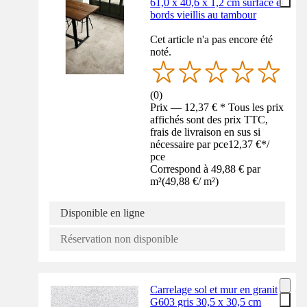
61,0 x 40,6 x 1,2 cm surface et
bords vieillis au tambour
Cet article n'a pas encore été
noté.
(
0
)
Prix — 12,37 € * Tous les prix
affichés sont des prix TTC,
frais de livraison en sus si
nécessaire par pce
12,37 €
*
/
pce
Correspond à 49,88 € par
m²
(
49,88 €
/
m²
)
Disponible en ligne
Réservation non disponible
Carrelage sol et mur en granit
G603 gris 30,5 x 30,5 cm