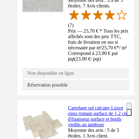
Moyenne des avis : 3.9 de 5
étoiles. 7 Avis clients.
(
7
)
Prix — 25,70 € * Tous les prix
affichés sont des prix TTC,
frais de livraison en sus si
nécessaire par m²
25,70 €
*
/
m²
Correspond à 23,90 € par
pqt
(
23,90 €
/
pqt
)
Non disponible en ligne
Réservation possible
Carrelage sol calcaire Luxor
opus romain surface de 1,2 cm
d'épaisseur surface et bords
vieillis au tambour
Moyenne des avis : 5 de 5
étoiles. 1 Avis client.