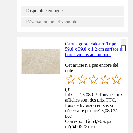
Disponible en ligne
Réservation non disponible
Carrelage sol calcaire Tripoli
59,8 x 39,8 x 1,2 cm surface et
bords vieillis au tambour
Cet article n'a pas encore été
noté.
(
0
)
Prix — 13,08 € * Tous les prix
affichés sont des prix TTC,
frais de livraison en sus si
nécessaire par pce
13,08 €
*
/
pce
Correspond à 54,96 € par
m²
(
54,96 €
/
m²
)