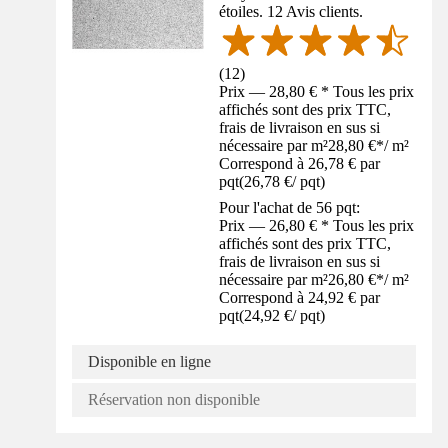
étoiles. 12 Avis clients.
(
12
)
Prix — 28,80 € * Tous les prix
affichés sont des prix TTC,
frais de livraison en sus si
nécessaire par m²
28,80 €
*
/
m²
Correspond à 26,78 € par
pqt
(
26,78 €
/
pqt
)
Pour l'achat de 56 pqt:
Prix — 26,80 € * Tous les prix
affichés sont des prix TTC,
frais de livraison en sus si
nécessaire par m²
26,80 €
*
/
m²
Correspond à 24,92 € par
pqt
(
24,92 €
/
pqt
)
Disponible en ligne
Réservation non disponible