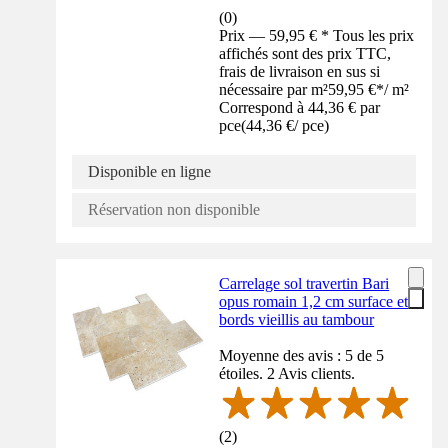
(
0
)
Prix — 59,95 € * Tous les prix
affichés sont des prix TTC,
frais de livraison en sus si
nécessaire par m²
59,95 €
*
/
m²
Correspond à 44,36 € par
pce
(
44,36 €
/
pce
)
Disponible en ligne
Réservation non disponible
Carrelage sol travertin Bari
opus romain 1,2 cm surface et
bords vieillis au tambour
Moyenne des avis : 5 de 5
étoiles. 2 Avis clients.
(
2
)