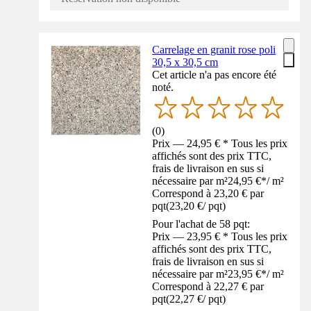
Carrelage en granit rose poli
30,5 x 30,5 cm
Cet article n'a pas encore été
noté.
(
0
)
Prix — 24,95 € * Tous les prix
affichés sont des prix TTC,
frais de livraison en sus si
nécessaire par m²
24,95 €
*
/
m²
Correspond à 23,20 € par
pqt
(
23,20 €
/
pqt
)
Pour l'achat de 58 pqt:
Prix — 23,95 € * Tous les prix
affichés sont des prix TTC,
frais de livraison en sus si
nécessaire par m²
23,95 €
*
/
m²
Correspond à 22,27 € par
pqt
(
22,27 €
/
pqt
)