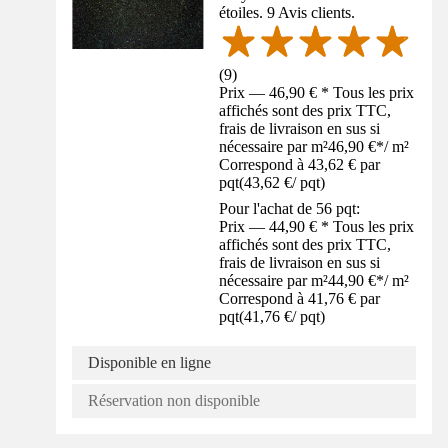
étoiles. 9 Avis clients.
(
9
)
Prix — 46,90 € * Tous les prix
affichés sont des prix TTC,
frais de livraison en sus si
nécessaire par m²
46,90 €
*
/
m²
Correspond à 43,62 € par
pqt
(
43,62 €
/
pqt
)
Pour l'achat de 56 pqt:
Prix — 44,90 € * Tous les prix
affichés sont des prix TTC,
frais de livraison en sus si
nécessaire par m²
44,90 €
*
/
m²
Correspond à 41,76 € par
pqt
(
41,76 €
/
pqt
)
Disponible en ligne
Réservation non disponible