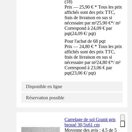
(
18
)
Prix — 25,90 € * Tous les prix
affichés sont des prix TTC,
frais de livraison en sus si
nécessaire par m²
25,90 €
*
/
m²
Correspond à 24,09 € par
pqt
(
24,09 €
/
pqt
)
Pour l'achat de 68 pqt:
Prix — 24,80 € * Tous les prix
affichés sont des prix TTC,
frais de livraison en sus si
nécessaire par m²
24,80 €
*
/
m²
Correspond à 23,06 € par
pqt
(
23,06 €
/
pqt
)
Disponible en ligne
Réservation possible
Carrelage de sol Granit gris
brossé 30,5x61 cm
Moyenne des avis : 4.5 de 5