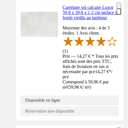
Carrelage sol calcaire Luxor
59,8 x 39,8 x 1,2 cm surface et
bords vieillis au tambour
Moyenne des avis : 4 de 5
étoiles. 1 Avis client.
(
1
)
Prix — 14,27 € * Tous les prix
affichés sont des prix TTC,
frais de livraison en sus si
nécessaire par pce
14,27 €
*
/
pce
Correspond à 59,96 € par
m²
(
59,96 €
/
m²
)
Disponible en ligne
Réservation non disponible