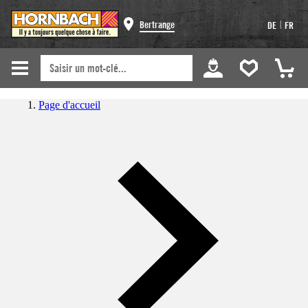
|
Bertrange
DE
FR
Page d'accueil