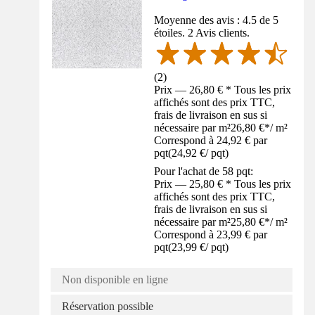
Moyenne des avis : 4.5 de 5
étoiles. 2 Avis clients.
(
2
)
Prix — 26,80 € * Tous les prix
affichés sont des prix TTC,
frais de livraison en sus si
nécessaire par m²
26,80 €
*
/
m²
Correspond à 24,92 € par
pqt
(
24,92 €
/
pqt
)
Pour l'achat de 58 pqt:
Prix — 25,80 € * Tous les prix
affichés sont des prix TTC,
frais de livraison en sus si
nécessaire par m²
25,80 €
*
/
m²
Correspond à 23,99 € par
pqt
(
23,99 €
/
pqt
)
Non disponible en ligne
Réservation possible