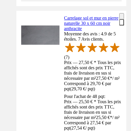
Carrelage sol et mur en pierre
naturelle 30 x 60 cm noir
anthracite
Moyenne des avis : 4.9 de 5
étoiles. 7 Avis clients.
(
7
)
Prix — 27,50 € * Tous les prix
affichés sont des prix TTC,
frais de livraison en sus si
nécessaire par m²
27,50 €
*
/
m²
Correspond à 29,70 € par
pqt
(
29,70 €
/
pqt
)
Pour l'achat de 48 pqt:
Prix — 25,50 € * Tous les prix
affichés sont des prix TTC,
frais de livraison en sus si
nécessaire par m²
25,50 €
*
/
m²
Correspond à 27,54 € par
pqt
(
27,54 €
/
pqt
)