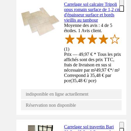
Carrelage sol calcaire Tripoli
opus romain surface de 1,2 cm
d'épaisseur surface et bords
vieillis au tambour
Moyenne des avis : 4 de 5
étoiles. 1 Avis client.
(
1
)
Prix — 49,97 € * Tous les prix
affichés sont des prix TTC,
frais de livraison en sus si
nécessaire par m²
49,97 €
*
/
m²
Correspond à 35,48 € par
pce
(
35,48 €
/
pce
)
indisponible en ligne actuellement
Réservation non disponible
Carrelage sol travertin Bari