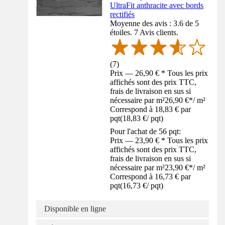
UltraFit anthracite avec bords
rectifiés
Moyenne des avis : 3.6 de 5
étoiles. 7 Avis clients.
(
7
)
Prix — 26,90 € * Tous les prix
affichés sont des prix TTC,
frais de livraison en sus si
nécessaire par m²
26,90 €
*
/
m²
Correspond à 18,83 € par
pqt
(
18,83 €
/
pqt
)
Pour l'achat de 56 pqt:
Prix — 23,90 € * Tous les prix
affichés sont des prix TTC,
frais de livraison en sus si
nécessaire par m²
23,90 €
*
/
m²
Correspond à 16,73 € par
pqt
(
16,73 €
/
pqt
)
Disponible en ligne