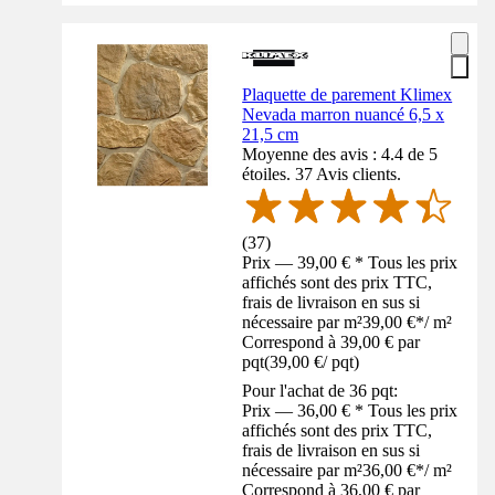
Plaquette de parement Klimex
Nevada marron nuancé 6,5 x
21,5 cm
Moyenne des avis : 4.4 de 5
étoiles. 37 Avis clients.
(
37
)
Prix — 39,00 € * Tous les prix
affichés sont des prix TTC,
frais de livraison en sus si
nécessaire par m²
39,00 €
*
/
m²
Correspond à 39,00 € par
pqt
(
39,00 €
/
pqt
)
Pour l'achat de 36 pqt:
Prix — 36,00 € * Tous les prix
affichés sont des prix TTC,
frais de livraison en sus si
nécessaire par m²
36,00 €
*
/
m²
Correspond à 36,00 € par