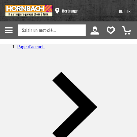
|
Bertrange
DE
FR
Page d'accueil