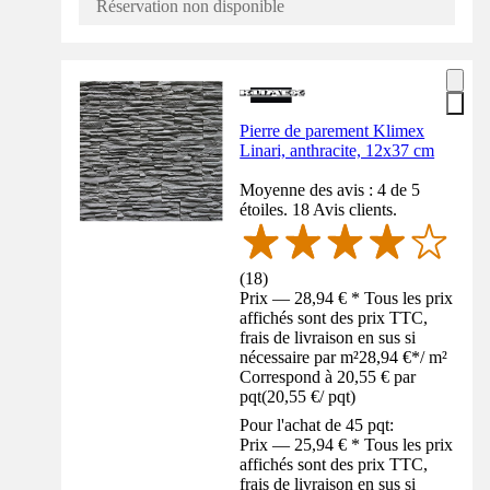
Réservation non disponible
Pierre de parement Klimex
Linari, anthracite, 12x37 cm
Moyenne des avis : 4 de 5
étoiles. 18 Avis clients.
(
18
)
Prix — 28,94 € * Tous les prix
affichés sont des prix TTC,
frais de livraison en sus si
nécessaire par m²
28,94 €
*
/
m²
Correspond à 20,55 € par
pqt
(
20,55 €
/
pqt
)
Pour l'achat de 45 pqt:
Prix — 25,94 € * Tous les prix
affichés sont des prix TTC,
frais de livraison en sus si