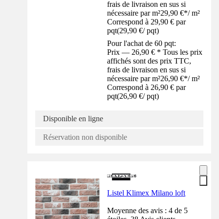
frais de livraison en sus si
nécessaire par m²
29,90 €
*
/
m²
Correspond à 29,90 € par
pqt
(
29,90 €
/
pqt
)
Pour l'achat de 60 pqt:
Prix — 26,90 € * Tous les prix
affichés sont des prix TTC,
frais de livraison en sus si
nécessaire par m²
26,90 €
*
/
m²
Correspond à 26,90 € par
pqt
(
26,90 €
/
pqt
)
Disponible en ligne
Réservation non disponible
Listel Klimex Milano loft
Moyenne des avis : 4 de 5