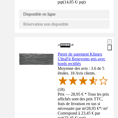
pqt
(
14,85 €
/
pqt
)
Disponible en ligne
Réservation non disponible
Pierre de parement Klimex
UltraFit Benevento gris avec
bords rectifiés
Moyenne des avis : 3.6 de 5
étoiles. 18 Avis clients.
(
18
)
Prix — 28,95 € * Tous les prix
affichés sont des prix TTC,
frais de livraison en sus si
nécessaire par m²
28,95 €
*
/
m²
Correspond à 23,45 € par
pqt
(
23,45 €
/
pqt
)