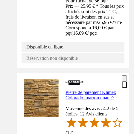
Pour l'achat de 56 pqt:
Prix — 25,95 € * Tous les prix
affichés sont des prix TTC,
frais de livraison en sus si
nécessaire par m²
25,95 €
*
/
m²
Correspond à 16,09 € par
pqt
(
16,09 €
/
pqt
)
Disponible en ligne
Réservation non disponible
Pierre de parement Klimex
Colorado, marron nuancé
Moyenne des avis : 4.2 de 5
étoiles. 12 Avis clients.
(
12
)