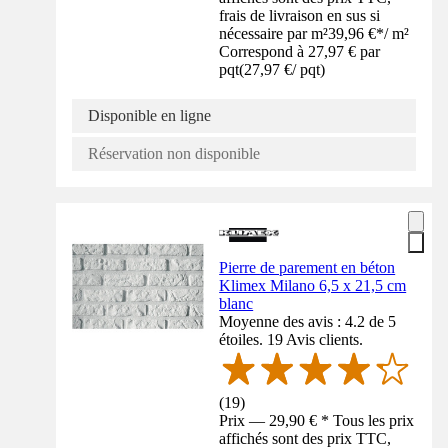
frais de livraison en sus si
nécessaire par m²
39,96 €
*
/
m²
Correspond à 27,97 € par
pqt
(
27,97 €
/
pqt
)
Disponible en ligne
Réservation non disponible
Pierre de parement en béton
Klimex Milano 6,5 x 21,5 cm
blanc
Moyenne des avis : 4.2 de 5
étoiles. 19 Avis clients.
(
19
)
Prix — 29,90 € * Tous les prix
affichés sont des prix TTC,