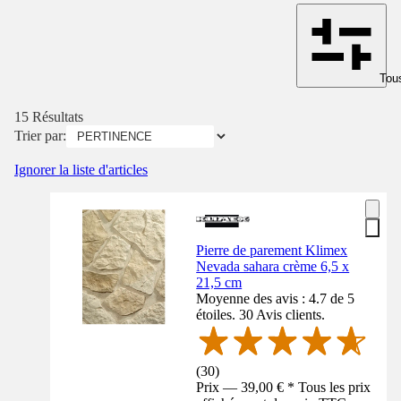
Tous
15 Résultats
Trier par:
Ignorer la liste d'articles
Pierre de parement Klimex
Nevada sahara crème 6,5 x
21,5 cm
Moyenne des avis : 4.7 de 5
étoiles. 30 Avis clients.
(
30
)
Prix — 39,00 € * Tous les prix