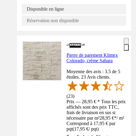
Disponible en ligne
Réservation non disponible
Pierre de parement Klimex
Colorado, crème Sahara
Moyenne des avis : 3.5 de 5
étoiles. 23 Avis clients.
(
23
)
Prix — 28,95 € * Tous les prix
affichés sont des prix TTC,
frais de livraison en sus si
nécessaire par m²
28,95 €
*
/
m²
Correspond à 17,95 € par
pqt
(
17,95 €
/
pqt
)