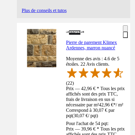
Plus de conseils et tutos
Pierre de parement Klimex
Ardennes, marron nuancé
Moyenne des avis : 4.6 de 5
étoiles. 22 Avis clients.
(
22
)
Prix — 42,96 € * Tous les prix
affichés sont des prix TTC,
frais de livraison en sus si
nécessaire par m²
42,96 €
*
/
m²
Correspond à 30,07 € par
pqt
(
30,07 €
/
pqt
)
Pour l'achat de 54 pqt:
Prix — 39,96 € * Tous les prix
affichés sont des prix TTC,