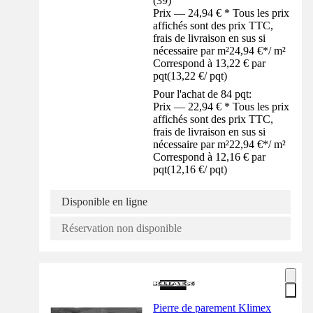
(
39
)
Prix — 24,94 € * Tous les prix
affichés sont des prix TTC,
frais de livraison en sus si
nécessaire par m²
24,94 €
*
/
m²
Correspond à 13,22 € par
pqt
(
13,22 €
/
pqt
)
Pour l'achat de 84 pqt:
Prix — 22,94 € * Tous les prix
affichés sont des prix TTC,
frais de livraison en sus si
nécessaire par m²
22,94 €
*
/
m²
Correspond à 12,16 € par
pqt
(
12,16 €
/
pqt
)
Disponible en ligne
Réservation non disponible
Pierre de parement Klimex