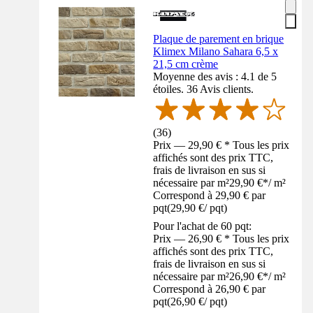
Plaque de parement en brique
Klimex Milano Sahara 6,5 x
21,5 cm crème
Moyenne des avis : 4.1 de 5
étoiles. 36 Avis clients.
(
36
)
Prix — 29,90 € * Tous les prix
affichés sont des prix TTC,
frais de livraison en sus si
nécessaire par m²
29,90 €
*
/
m²
Correspond à 29,90 € par
pqt
(
29,90 €
/
pqt
)
Pour l'achat de 60 pqt:
Prix — 26,90 € * Tous les prix
affichés sont des prix TTC,
frais de livraison en sus si
nécessaire par m²
26,90 €
*
/
m²
Correspond à 26,90 € par
pqt
(
26,90 €
/
pqt
)