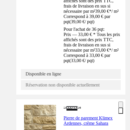
affichés sont des prix TTC,
frais de livraison en sus si
nécessaire par m²
39,00 €
*
/
m²
Correspond à 39,00 € par
pqt
(
39,00 €
/
pqt
)
Pour l'achat de 36 pqt:
Prix — 33,00 € * Tous les prix
affichés sont des prix TTC,
frais de livraison en sus si
nécessaire par m²
33,00 €
*
/
m²
Correspond à 33,00 € par
pqt
(
33,00 €
/
pqt
)
Disponible en ligne
Réservation non disponible actuellement
Pierre de parement Klimex
Ardennes, crème Sahara