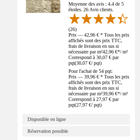
Moyenne des avis : 4.4 de 5
étoiles. 26 Avis clients.
(
26
)
Prix — 42,96 € * Tous les prix
affichés sont des prix TTC,
frais de livraison en sus si
nécessaire par m²
42,96 €
*
/
m²
Correspond à 30,07 € par
pqt
(
30,07 €
/
pqt
)
Pour l'achat de 54 pqt:
Prix — 39,96 € * Tous les prix
affichés sont des prix TTC,
frais de livraison en sus si
nécessaire par m²
39,96 €
*
/
m²
Correspond à 27,97 € par
pqt
(
27,97 €
/
pqt
)
Disponible en ligne
Réservation possible