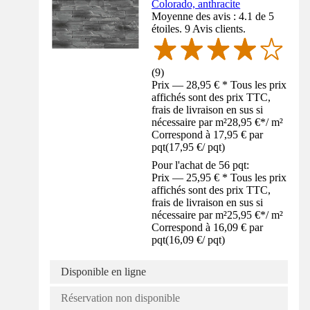
Colorado, anthracite
Moyenne des avis : 4.1 de 5
étoiles. 9 Avis clients.
(
9
)
Prix — 28,95 € * Tous les prix
affichés sont des prix TTC,
frais de livraison en sus si
nécessaire par m²
28,95 €
*
/
m²
Correspond à 17,95 € par
pqt
(
17,95 €
/
pqt
)
Pour l'achat de 56 pqt:
Prix — 25,95 € * Tous les prix
affichés sont des prix TTC,
frais de livraison en sus si
nécessaire par m²
25,95 €
*
/
m²
Correspond à 16,09 € par
pqt
(
16,09 €
/
pqt
)
Disponible en ligne
Réservation non disponible