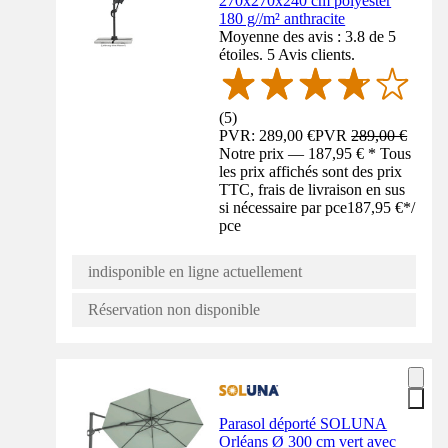
270x270x240 cm polyester
180 g//m² anthracite
Moyenne des avis : 3.8 de 5
étoiles. 5 Avis clients.
(
5
)
PVR: 289,00 €
PVR
289,00 €
Notre prix — 187,95 € * Tous
les prix affichés sont des prix
TTC, frais de livraison en sus
si nécessaire par pce
187,95 €
*
/
pce
indisponible en ligne actuellement
Réservation non disponible
Parasol déporté SOLUNA
Orléans Ø 300 cm vert avec