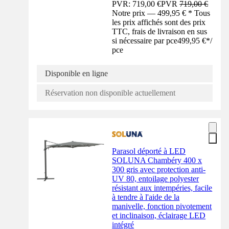
PVR: 719,00 €
PVR
719,00 €
Notre prix — 499,95 € * Tous
les prix affichés sont des prix
TTC, frais de livraison en sus
si nécessaire par pce
499,95 €
*
/
pce
Disponible en ligne
Réservation non disponible actuellement
Parasol déporté à LED
SOLUNA Chambéry 400 x
300 gris avec protection anti-
UV 80, entoilage polyester
résistant aux intempéries, facile
à tendre à l'aide de la
manivelle, fonction pivotement
et inclinaison, éclairage LED
intégré