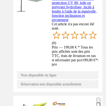
protection UV 80, toile en
polyester hydrofuge, facile à
tendre à l'aide de la manivelle,
fonction inclinaison et
pivotement
Cet article n'a pas encore été
noté.
(
0
)
Prix — 199,00 € * Tous les
prix affichés sont des prix
TTC, frais de livraison en sus
si nécessaire par pce
199,00 €
*
/
pce
Non disponible en ligne
Réservation non disponible actuellement