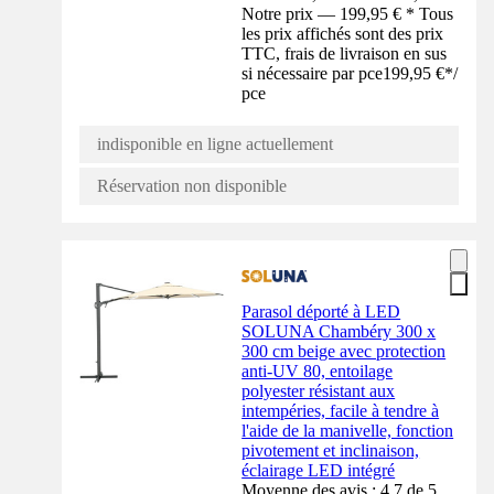
Notre prix — 199,95 € * Tous
les prix affichés sont des prix
TTC, frais de livraison en sus
si nécessaire par pce
199,95 €
*
/
pce
indisponible en ligne actuellement
Réservation non disponible
Parasol déporté à LED
SOLUNA Chambéry 300 x
300 cm beige avec protection
anti-UV 80, entoilage
polyester résistant aux
intempéries, facile à tendre à
l'aide de la manivelle, fonction
pivotement et inclinaison,
éclairage LED intégré
Moyenne des avis : 4.7 de 5