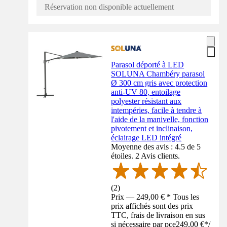
Réservation non disponible actuellement
Parasol déporté à LED
SOLUNA Chambéry parasol
Ø 300 cm gris avec protection
anti-UV 80, entoilage
polyester résistant aux
intempéries, facile à tendre à
l'aide de la manivelle, fonction
pivotement et inclinaison,
éclairage LED intégré
Moyenne des avis : 4.5 de 5
étoiles. 2 Avis clients.
(
2
)
Prix — 249,00 € * Tous les
prix affichés sont des prix
TTC, frais de livraison en sus
si nécessaire par pce
249,00 €
*
/