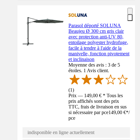
Parasol déporté SOLUNA
Beaujeu Ø 300 cm gris clair
avec protection anti-UV 80,
entoilage polyester hydrofuge,
facile à tendre à l'aide de la
manivelle, fonction pivotement
et inclinaison
Moyenne des avis : 3 de 5
étoiles. 1 Avis client.
(
1
)
Prix — 149,00 € * Tous les
prix affichés sont des prix
TTC, frais de livraison en sus
si nécessaire par pce
149,00 €
*
/
pce
indisponible en ligne actuellement