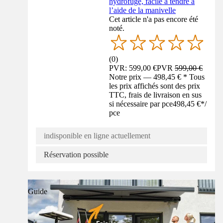
hydrofuge, facile à tendre à
l’aide de la manivelle
Cet article n'a pas encore été
noté.
(
0
)
PVR: 599,00 €
PVR
599,00 €
Notre prix — 498,45 € * Tous
les prix affichés sont des prix
TTC, frais de livraison en sus
si nécessaire par pce
498,45 €
*
/
pce
indisponible en ligne actuellement
Réservation possible
Guide