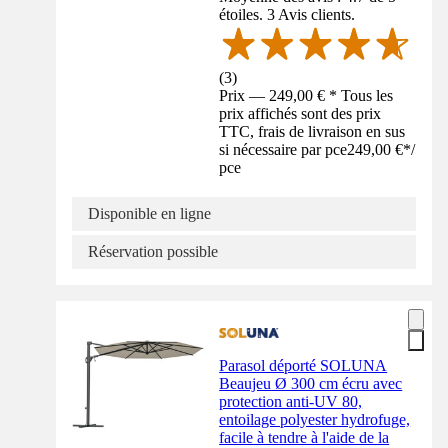
étoiles. 3 Avis clients.
(
3
)
Prix — 249,00 € * Tous les
prix affichés sont des prix
TTC, frais de livraison en sus
si nécessaire par pce
249,00 €
*
/
pce
Disponible en ligne
Réservation possible
Parasol déporté SOLUNA
Beaujeu Ø 300 cm écru avec
protection anti-UV 80,
entoilage polyester hydrofuge,
facile à tendre à l'aide de la