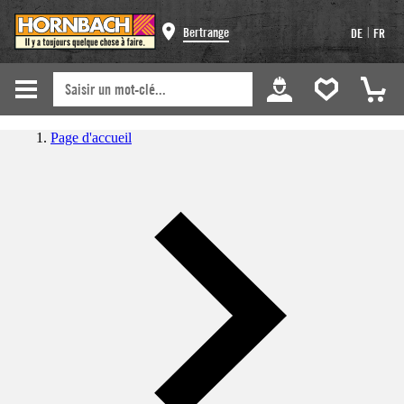
|
Bertrange
DE
FR
Page d'accueil