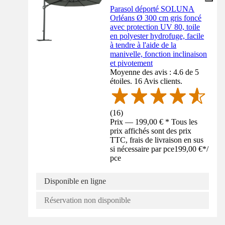
Parasol déporté SOLUNA
Orléans Ø 300 cm gris foncé
avec protection UV 80, toile
en polyester hydrofuge, facile
à tendre à l'aide de la
manivelle, fonction inclinaison
et pivotement
Moyenne des avis : 4.6 de 5
étoiles. 16 Avis clients.
(
16
)
Prix — 199,00 € * Tous les
prix affichés sont des prix
TTC, frais de livraison en sus
si nécessaire par pce
199,00 €
*
/
pce
Disponible en ligne
Réservation non disponible