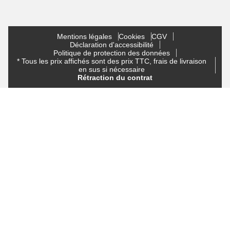
Mentions légales
Cookies
CGV
Déclaration d'accessibilité
Politique de protection des données
* Tous les prix affichés sont des prix TTC, frais de livraison
en sus si nécessaire
Rétraction du contrat