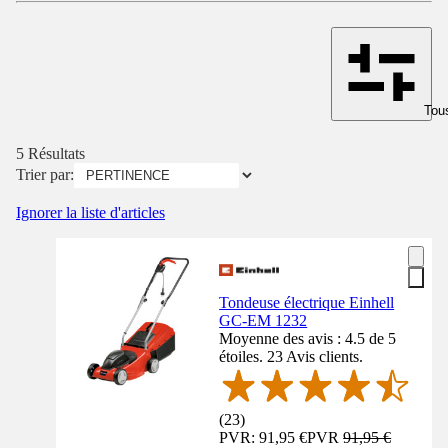
Tous
5 Résultats
Trier par:
Ignorer la liste d'articles
Tondeuse électrique Einhell
GC-EM 1232
Moyenne des avis : 4.5 de 5
étoiles. 23 Avis clients.
(
23
)
PVR: 91,95 €
PVR
91,95 €