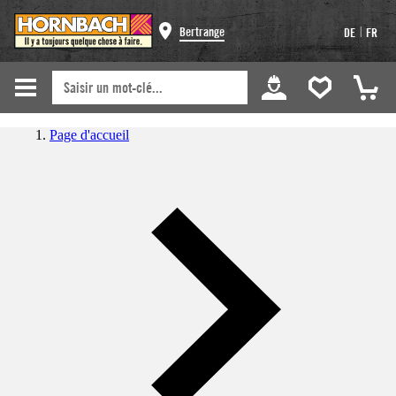
|
Bertrange
DE
FR
Page d'accueil