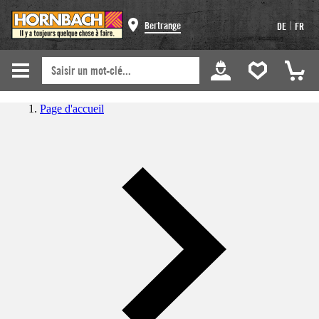
|
Bertrange
DE
FR
Page d'accueil