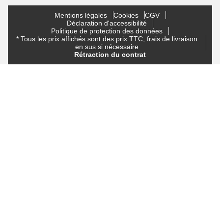
Mentions légales
Cookies
CGV
Déclaration d'accessibilité
Politique de protection des données
* Tous les prix affichés sont des prix TTC, frais de livraison
en sus si nécessaire
Rétraction du contrat