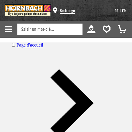
|
Bertrange
DE
FR
Page d'accueil