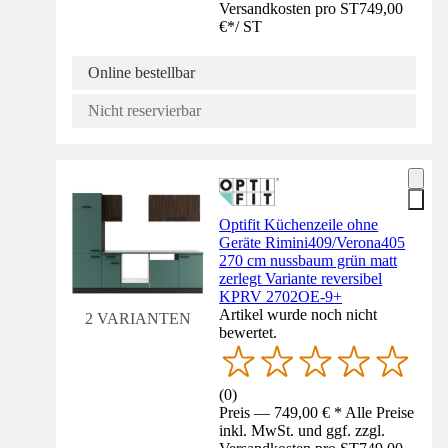
Versandkosten pro ST
749,00
€
*
/
ST
Online bestellbar
Nicht reservierbar
Optifit Küchenzeile ohne
Geräte Rimini409/Verona405
270 cm nussbaum grün matt
zerlegt Variante reversibel
KPRV 2702OE-9+
Artikel wurde noch nicht
2 VARIANTEN
bewertet.
(
0
)
Preis — 749,00 € * Alle Preise
inkl. MwSt. und ggf. zzgl.