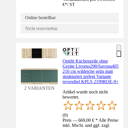
€
*
/
ST
Online bestellbar
Nicht reservierbar
Optifit Küchenzeile ohne
Geräte Livorno290/Savona405
210 cm wildeiche grün matt
strukturiert zerlegt Variante
reversibel KPLS 2199ROE-9+
2 VARIANTEN
Artikel wurde noch nicht
bewertet.
(
0
)
Preis — 669,00 € * Alle Preise
inkl. MwSt. und ggf. zzgl.