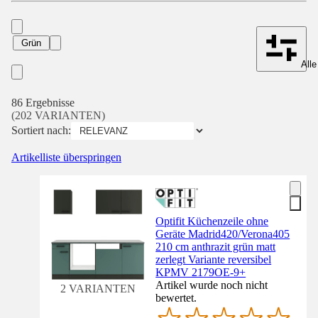
Grün
Alle
86 Ergebnisse
(202 VARIANTEN)
Sortiert nach:
Artikelliste überspringen
Optifit Küchenzeile ohne
Geräte Madrid420/Verona405
210 cm anthrazit grün matt
zerlegt Variante reversibel
KPMV 2179OE-9+
Artikel wurde noch nicht
2 VARIANTEN
bewertet.