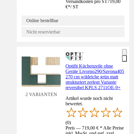
Versandkosten pro ST
719,00
€
*
/
ST
Online bestellbar
Nicht reservierbar
Optifit Küchenzeile ohne
Geräte Livorno290/Savona405
270 cm wildeiche grün matt
strukturiert zerlegt Variante
reversibel KPLS 2711OE-9+
2 VARIANTEN
Artikel wurde noch nicht
bewertet.
(
0
)
Preis — 719,00 € * Alle Preise
inkl. MwSt. und ggf. zzgl.