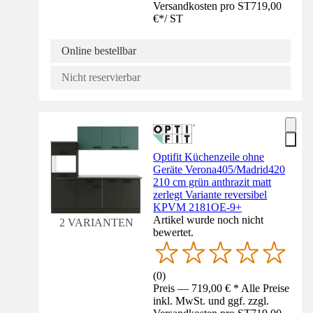
Versandkosten pro ST
719,00
€
*
/
ST
Online bestellbar
Nicht reservierbar
Optifit Küchenzeile ohne
Geräte Verona405/Madrid420
210 cm grün anthrazit matt
zerlegt Variante reversibel
KPVM 2181OE-9+
Artikel wurde noch nicht
2 VARIANTEN
bewertet.
(
0
)
Preis — 719,00 € * Alle Preise
inkl. MwSt. und ggf. zzgl.