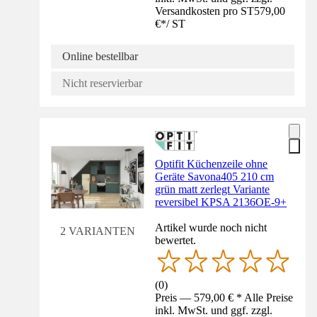
Versandkosten pro ST
579,00
€
*
/
ST
Online bestellbar
Nicht reservierbar
Optifit Küchenzeile ohne
Geräte Savona405 210 cm
grün matt zerlegt Variante
reversibel KPSA 2136OE-9+
Artikel wurde noch nicht
2 VARIANTEN
bewertet.
(
0
)
Preis — 579,00 € * Alle Preise
inkl. MwSt. und ggf. zzgl.