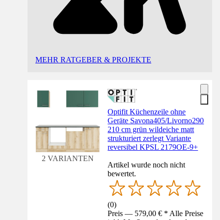
MEHR RATGEBER & PROJEKTE
Optifit Küchenzeile ohne
Geräte Savona405/Livorno290
210 cm grün wildeiche matt
strukturiert zerlegt Variante
reversibel KPSL 2179OE-9+
2 VARIANTEN
Artikel wurde noch nicht
bewertet.
(
0
)
Preis — 579,00 € * Alle Preise