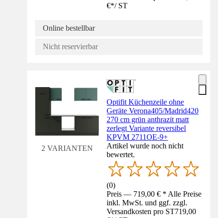
€
*
/
ST
Online bestellbar
Nicht reservierbar
Optifit Küchenzeile ohne
Geräte Verona405/Madrid420
270 cm grün anthrazit matt
zerlegt Variante reversibel
KPVM 2711OE-9+
Artikel wurde noch nicht
2 VARIANTEN
bewertet.
(
0
)
Preis — 719,00 € * Alle Preise
inkl. MwSt. und ggf. zzgl.
Versandkosten pro ST
719,00