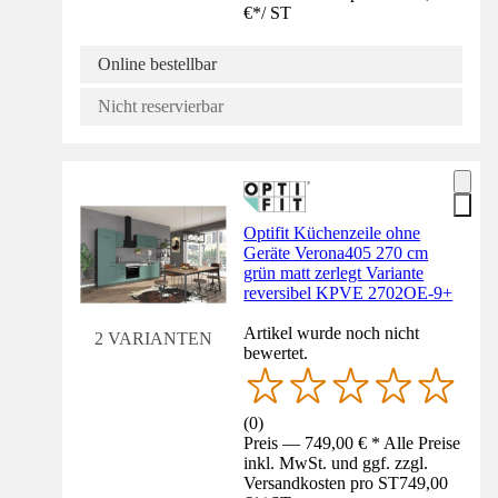
€
*
/
ST
Online bestellbar
Nicht reservierbar
Optifit Küchenzeile ohne
Geräte Verona405 270 cm
grün matt zerlegt Variante
reversibel KPVE 2702OE-9+
Artikel wurde noch nicht
2 VARIANTEN
bewertet.
(
0
)
Preis — 749,00 € * Alle Preise
inkl. MwSt. und ggf. zzgl.
Versandkosten pro ST
749,00