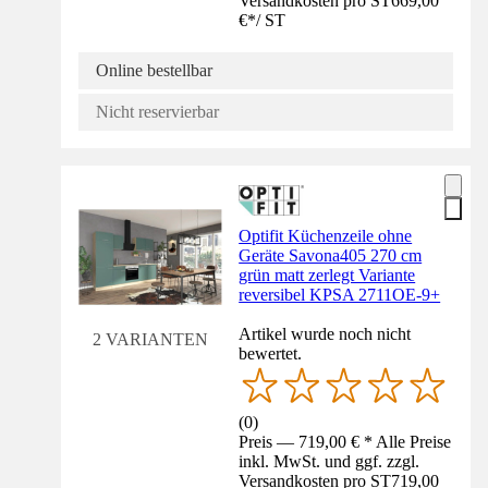
Versandkosten pro ST
669,00
€
*
/
ST
Online bestellbar
Nicht reservierbar
Optifit Küchenzeile ohne
Geräte Savona405 270 cm
grün matt zerlegt Variante
reversibel KPSA 2711OE-9+
Artikel wurde noch nicht
2 VARIANTEN
bewertet.
(
0
)
Preis — 719,00 € * Alle Preise
inkl. MwSt. und ggf. zzgl.
Versandkosten pro ST
719,00