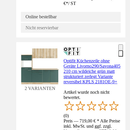
€
*
/
ST
Online bestellbar
Nicht reservierbar
Optifit Küchenzeile ohne
Geräte Livorno290/Savona405
210 cm wildeiche grün matt
strukturiert zerlegt Variante
reversibel KPLS 2181OE-9+
2 VARIANTEN
Artikel wurde noch nicht
bewertet.
(
0
)
Preis — 719,00 € * Alle Preise
inkl. MwSt. und ggf. zzgl.