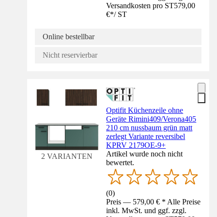
Versandkosten pro ST
579,00
€
*
/
ST
Online bestellbar
Nicht reservierbar
Optifit Küchenzeile ohne
Geräte Rimini409/Verona405
210 cm nussbaum grün matt
zerlegt Variante reversibel
KPRV 2179OE-9+
Artikel wurde noch nicht
2 VARIANTEN
bewertet.
(
0
)
Preis — 579,00 € * Alle Preise
inkl. MwSt. und ggf. zzgl.