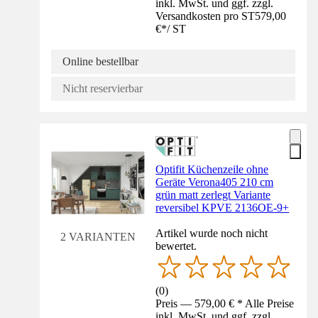
inkl. MwSt. und ggf. zzgl.
Versandkosten pro ST
579,00
€
*
/
ST
Online bestellbar
Nicht reservierbar
Optifit Küchenzeile ohne
Geräte Verona405 210 cm
grün matt zerlegt Variante
reversibel KPVE 2136OE-9+
Artikel wurde noch nicht
2 VARIANTEN
bewertet.
(
0
)
Preis — 579,00 € * Alle Preise
inkl. MwSt. und ggf. zzgl.