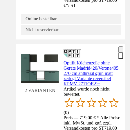
Versandkosten pro ST
719,00
€
*
/
ST
Online bestellbar
Nicht reservierbar
Optifit Küchenzeile ohne
Geräte Madrid420/Verona405
270 cm anthrazit grün matt
zerlegt Variante reversibel
KPMV 2711OE-9+
Artikel wurde noch nicht
2 VARIANTEN
bewertet.
(
0
)
Preis — 719,00 € * Alle Preise
inkl. MwSt. und ggf. zzgl.
Versandkosten pro ST
719,00