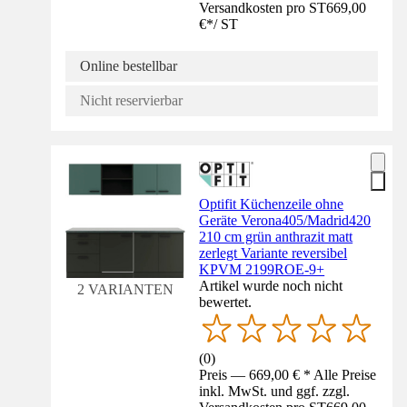
Versandkosten pro ST
669,00
€
*
/
ST
Online bestellbar
Nicht reservierbar
Optifit Küchenzeile ohne
Geräte Verona405/Madrid420
210 cm grün anthrazit matt
zerlegt Variante reversibel
KPVM 2199ROE-9+
Artikel wurde noch nicht
2 VARIANTEN
bewertet.
(
0
)
Preis — 669,00 € * Alle Preise
inkl. MwSt. und ggf. zzgl.