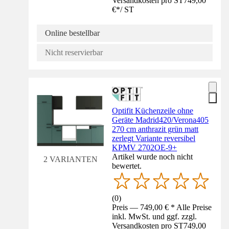
Versandkosten pro ST
749,00
€
*
/
ST
Online bestellbar
Nicht reservierbar
Optifit Küchenzeile ohne
Geräte Madrid420/Verona405
270 cm anthrazit grün matt
zerlegt Variante reversibel
KPMV 2702OE-9+
Artikel wurde noch nicht
2 VARIANTEN
bewertet.
(
0
)
Preis — 749,00 € * Alle Preise
inkl. MwSt. und ggf. zzgl.
Versandkosten pro ST
749,00