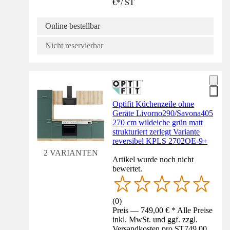
€
*
/
ST
Online bestellbar
Nicht reservierbar
Optifit Küchenzeile ohne
Geräte Livorno290/Savona405
270 cm wildeiche grün matt
strukturiert zerlegt Variante
reversibel KPLS 2702OE-9+
2 VARIANTEN
Artikel wurde noch nicht
bewertet.
(
0
)
Preis — 749,00 € * Alle Preise
inkl. MwSt. und ggf. zzgl.
Versandkosten pro ST
749,00