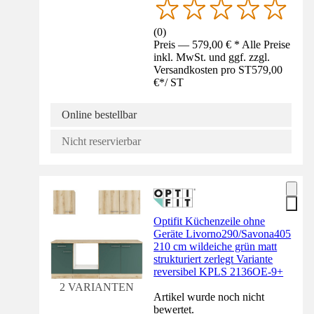
(
0
)
Preis — 579,00 € * Alle Preise
inkl. MwSt. und ggf. zzgl.
Versandkosten pro ST
579,00
€
*
/
ST
Online bestellbar
Nicht reservierbar
Optifit Küchenzeile ohne
Geräte Livorno290/Savona405
210 cm wildeiche grün matt
strukturiert zerlegt Variante
reversibel KPLS 2136OE-9+
2 VARIANTEN
Artikel wurde noch nicht
bewertet.