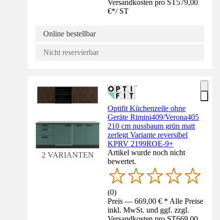
Versandkosten pro ST
579,00
€
*
/
ST
Online bestellbar
Nicht reservierbar
Optifit Küchenzeile ohne
Geräte Rimini409/Verona405
210 cm nussbaum grün matt
zerlegt Variante reversibel
KPRV 2199ROE-9+
Artikel wurde noch nicht
2 VARIANTEN
bewertet.
(
0
)
Preis — 669,00 € * Alle Preise
inkl. MwSt. und ggf. zzgl.
Versandkosten pro ST
669,00