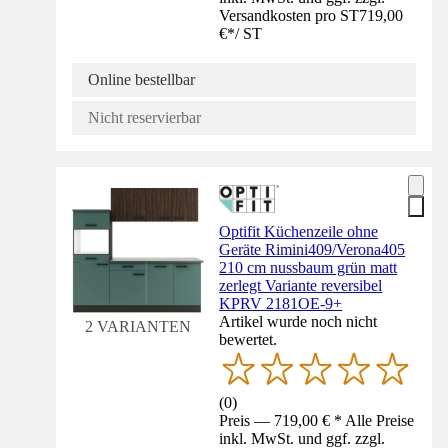
Versandkosten pro ST
719,00
€
*
/
ST
Online bestellbar
Nicht reservierbar
Optifit Küchenzeile ohne
Geräte Rimini409/Verona405
210 cm nussbaum grün matt
zerlegt Variante reversibel
KPRV 2181OE-9+
Artikel wurde noch nicht
2 VARIANTEN
bewertet.
(
0
)
Preis — 719,00 € * Alle Preise
inkl. MwSt. und ggf. zzgl.