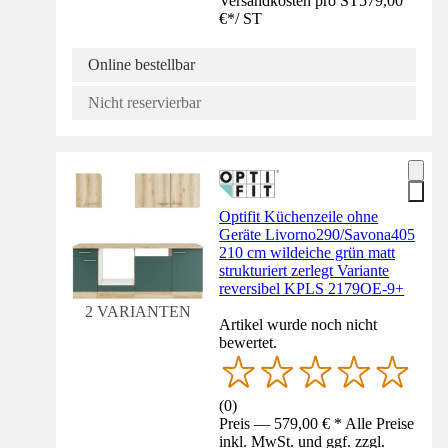
Versandkosten pro ST
579,00
€
*
/
ST
Online bestellbar
Nicht reservierbar
Optifit Küchenzeile ohne
Geräte Livorno290/Savona405
210 cm wildeiche grün matt
strukturiert zerlegt Variante
reversibel KPLS 2179OE-9+
2 VARIANTEN
Artikel wurde noch nicht
bewertet.
(
0
)
Preis — 579,00 € * Alle Preise
inkl. MwSt. und ggf. zzgl.