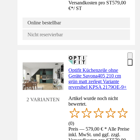
Versandkosten pro ST
579,00
€
*
/
ST
Online bestellbar
Nicht reservierbar
Optifit Küchenzeile ohne
Geräte Savona405 210 cm
grün matt zerlegt Variante
reversibel KPSA 2179OE-9+
Artikel wurde noch nicht
2 VARIANTEN
bewertet.
(
0
)
Preis — 579,00 € * Alle Preise
inkl. MwSt. und ggf. zzgl.