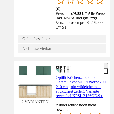
(
0
)
Preis — 579,00 € * Alle Preise
inkl. MwSt. und ggf. zzgl.
Versandkosten pro ST
579,00
€
*
/
ST
Online bestellbar
Nicht reservierbar
Optifit Küchenzeile ohne
Geräte Savona405/Livorno290
210 cm grün wildeiche matt
strukturiert zerlegt Variante
reversibel KPSL 2136OE-9+
2 VARIANTEN
Artikel wurde noch nicht
bewertet.