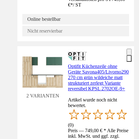
€
*
/
ST
Online bestellbar
Nicht reservierbar
Optifit Küchenzeile ohne
Geräte Savona405/Livorno290
270 cm grün wildeiche matt
strukturiert zerlegt Variante
reversibel KPSL 2702OE-9+
2 VARIANTEN
Artikel wurde noch nicht
bewertet.
(
0
)
Preis — 749,00 € * Alle Preise
inkl. MwSt. und ggf. zzgl.