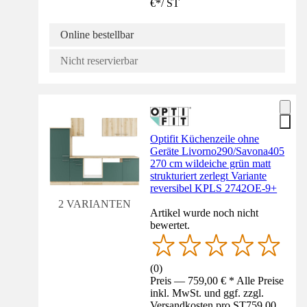
€
*
/
ST
Online bestellbar
Nicht reservierbar
Optifit Küchenzeile ohne
Geräte Livorno290/Savona405
270 cm wildeiche grün matt
strukturiert zerlegt Variante
reversibel KPLS 2742OE-9+
2 VARIANTEN
Artikel wurde noch nicht
bewertet.
(
0
)
Preis — 759,00 € * Alle Preise
inkl. MwSt. und ggf. zzgl.
Versandkosten pro ST
759,00