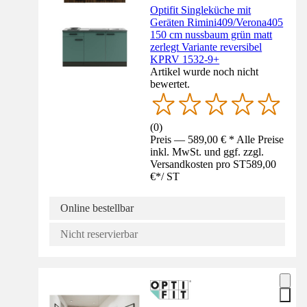
Optifit Singleküche mit
Geräten Rimini409/Verona405
150 cm nussbaum grün matt
zerlegt Variante reversibel
KPRV 1532-9+
Artikel wurde noch nicht
bewertet.
(
0
)
Preis — 589,00 € * Alle Preise
inkl. MwSt. und ggf. zzgl.
Versandkosten pro ST
589,00
€
*
/
ST
Online bestellbar
Nicht reservierbar