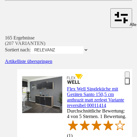
Alle
165 Ergebnisse
(207 VARIANTEN)
Sortiert nach:
Artikelliste überspringen
Flex Well Singleküche mit
Geräten Santo 150,5 cm
anthrazit matt zerlegt Variante
reversibel 00011414
Durchschnittliche Bewertung:
4 von 5 Sternen. 1 Bewertung.
(
1
)