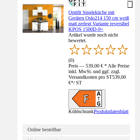
Optifit Singleküche mit
Geräten Oslo214 150 cm weiß
matt zerlegt Variante reversibel
KPOS 1500D-9+
Artikel wurde noch nicht
bewertet.
(
0
)
Preis — 539,00 € * Alle Preise
inkl. MwSt. und ggf. zzgl.
Versandkosten pro ST
539,00
€
*
/
ST
Kühlschrank
Produktdatenblatt
Online bestellbar