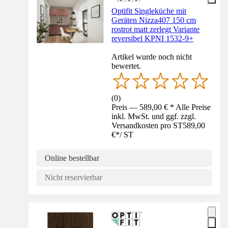
Optifit Singleküche mit
Geräten Nizza407 150 cm
rostrot matt zerlegt Variante
reversibel KPNI 1532-9+
Artikel wurde noch nicht
bewertet.
(
0
)
Preis — 589,00 € * Alle Preise
inkl. MwSt. und ggf. zzgl.
Versandkosten pro ST
589,00
€
*
/
ST
Online bestellbar
Nicht reservierbar