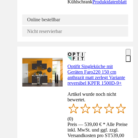
Kühlschrank
Produktdatenblatt
Online bestellbar
Nicht reservierbar
Optifit Singleküche mit
Geräten Faro220 150 cm
anthrazit matt zerlegt Variante
reversibel KPFR 1500D-9+
Artikel wurde noch nicht
bewertet.
(
0
)
Preis — 539,00 € * Alle Preise
inkl. MwSt. und ggf. zzgl.
Versandkosten pro ST
539,00