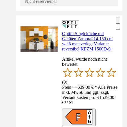
Nicht reservierbar
Optifit Singleküche mit
Geräten Zamora214 150 cm
weiß matt zerlegt Variante
reversibel KPZM 1500D-9+
Artikel wurde noch nicht
bewertet.
(
0
)
Preis — 539,00 € * Alle Preise
inkl. MwSt. und ggf. zzgl.
Versandkosten pro ST
539,00
€
*
/
ST