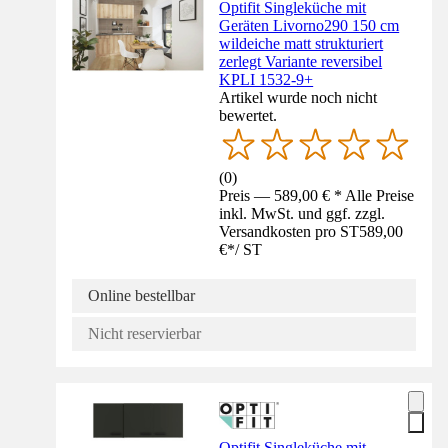
Optifit Singleküche mit
Geräten Livorno290 150 cm
wildeiche matt strukturiert
zerlegt Variante reversibel
KPLI 1532-9+
Artikel wurde noch nicht
bewertet.
(
0
)
Preis — 589,00 € * Alle Preise
inkl. MwSt. und ggf. zzgl.
Versandkosten pro ST
589,00
€
*
/
ST
Online bestellbar
Nicht reservierbar
Optifit Singleküche mit