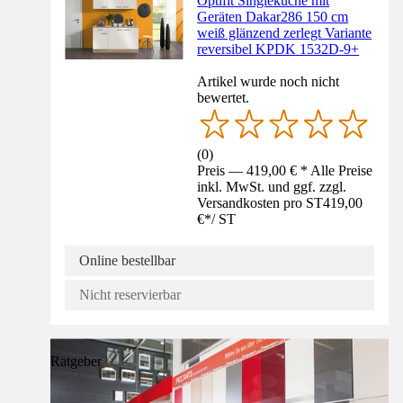
Optifit Singleküche mit
Geräten Dakar286 150 cm
weiß glänzend zerlegt Variante
reversibel KPDK 1532D-9+
Artikel wurde noch nicht
bewertet.
(
0
)
Preis — 419,00 € * Alle Preise
inkl. MwSt. und ggf. zzgl.
Versandkosten pro ST
419,00
€
*
/
ST
Online bestellbar
Nicht reservierbar
Ratgeber