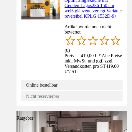
Optifit Singleküche mit
Geräten Lagos286 150 cm
weiß glänzend zerlegt Variante
reversibel KPLG 1532D-9+
Artikel wurde noch nicht
bewertet.
(
0
)
Preis — 419,00 € * Alle Preise
inkl. MwSt. und ggf. zzgl.
Versandkosten pro ST
419,00
€
*
/
ST
Online bestellbar
Nicht reservierbar
Ratgeber