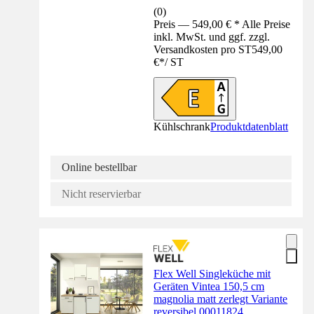
(
0
)
Preis — 549,00 € * Alle Preise
inkl. MwSt. und ggf. zzgl.
Versandkosten pro ST
549,00
€
*
/
ST
Kühlschrank
Produktdatenblatt
Online bestellbar
Nicht reservierbar
Flex Well Singleküche mit
Geräten Vintea 150,5 cm
magnolia matt zerlegt Variante
reversibel 00011824