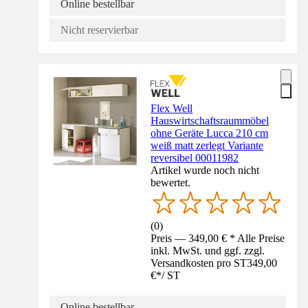
Online bestellbar
Nicht reservierbar
Flex Well
Hauswirtschaftsraummöbel
ohne Geräte Lucca 210 cm
weiß matt zerlegt Variante
reversibel 00011982
Artikel wurde noch nicht
bewertet.
(
0
)
Preis — 349,00 € * Alle Preise
inkl. MwSt. und ggf. zzgl.
Versandkosten pro ST
349,00
€
*
/
ST
Online bestellbar