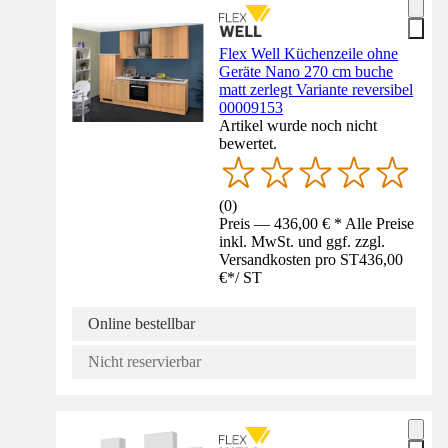
Flex Well Küchenzeile ohne
Geräte Nano 270 cm buche
matt zerlegt Variante reversibel
00009153
Artikel wurde noch nicht
bewertet.
(
0
)
Preis — 436,00 € * Alle Preise
inkl. MwSt. und ggf. zzgl.
Versandkosten pro ST
436,00
€
*
/
ST
Online bestellbar
Nicht reservierbar