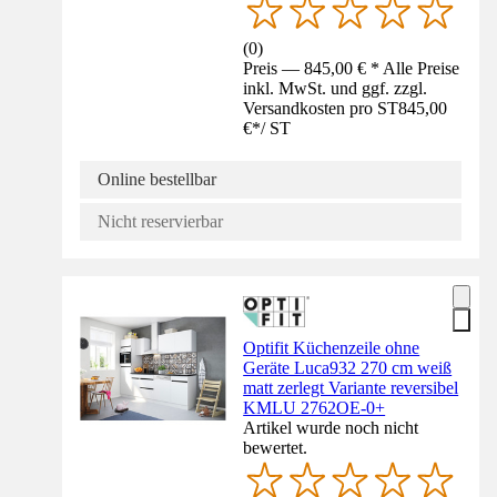
(
0
)
Preis — 845,00 € * Alle Preise
inkl. MwSt. und ggf. zzgl.
Versandkosten pro ST
845,00
€
*
/
ST
Online bestellbar
Nicht reservierbar
Optifit Küchenzeile ohne
Geräte Luca932 270 cm weiß
matt zerlegt Variante reversibel
KMLU 2762OE-0+
Artikel wurde noch nicht
bewertet.