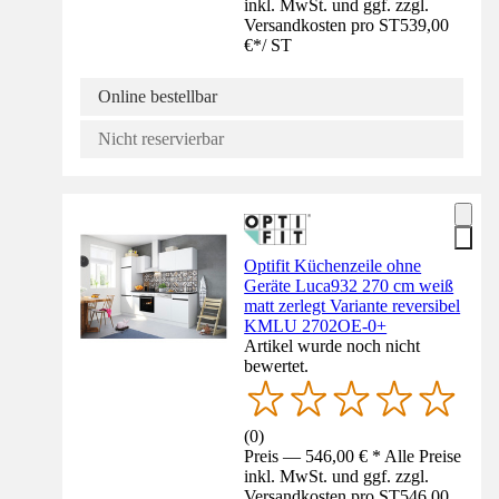
inkl. MwSt. und ggf. zzgl.
Versandkosten pro ST
539,00
€
*
/
ST
Online bestellbar
Nicht reservierbar
Optifit Küchenzeile ohne
Geräte Luca932 270 cm weiß
matt zerlegt Variante reversibel
KMLU 2702OE-0+
Artikel wurde noch nicht
bewertet.
(
0
)
Preis — 546,00 € * Alle Preise
inkl. MwSt. und ggf. zzgl.
Versandkosten pro ST
546,00