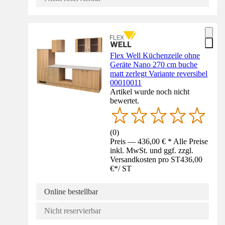
Flex Well Küchenzeile ohne
Geräte Nano 270 cm buche
matt zerlegt Variante reversibel
00010011
Artikel wurde noch nicht
bewertet.
(
0
)
Preis — 436,00 € * Alle Preise
inkl. MwSt. und ggf. zzgl.
Versandkosten pro ST
436,00
€
*
/
ST
Online bestellbar
Nicht reservierbar