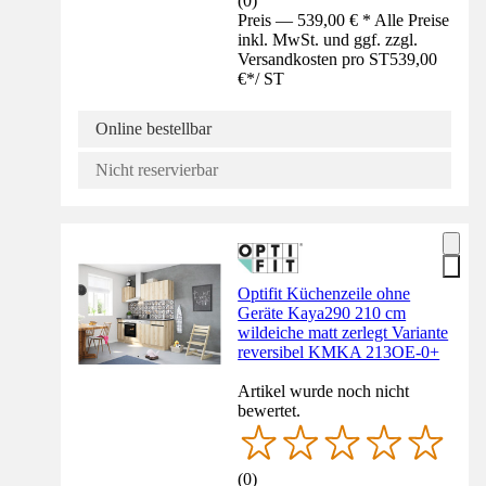
(
0
)
Preis — 539,00 € * Alle Preise
inkl. MwSt. und ggf. zzgl.
Versandkosten pro ST
539,00
€
*
/
ST
Online bestellbar
Nicht reservierbar
Optifit Küchenzeile ohne
Geräte Kaya290 210 cm
wildeiche matt zerlegt Variante
reversibel KMKA 213OE-0+
Artikel wurde noch nicht
bewertet.
(
0
)