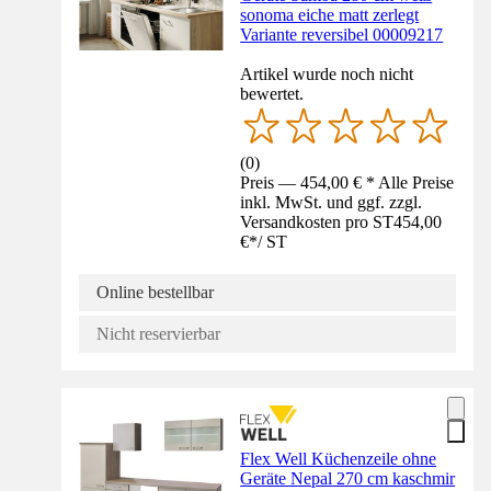
sonoma eiche matt zerlegt
Variante reversibel 00009217
Artikel wurde noch nicht
bewertet.
(
0
)
Preis — 454,00 € * Alle Preise
inkl. MwSt. und ggf. zzgl.
Versandkosten pro ST
454,00
€
*
/
ST
Online bestellbar
Nicht reservierbar
Flex Well Küchenzeile ohne
Geräte Nepal 270 cm kaschmir