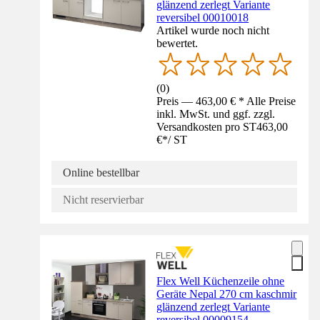
glänzend zerlegt Variante
reversibel 00010018
Artikel wurde noch nicht
bewertet.
(
0
)
Preis — 463,00 € * Alle Preise
inkl. MwSt. und ggf. zzgl.
Versandkosten pro ST
463,00
€
*
/
ST
Online bestellbar
Nicht reservierbar
Flex Well Küchenzeile ohne
Geräte Nepal 270 cm kaschmir
glänzend zerlegt Variante
reversibel 00009154