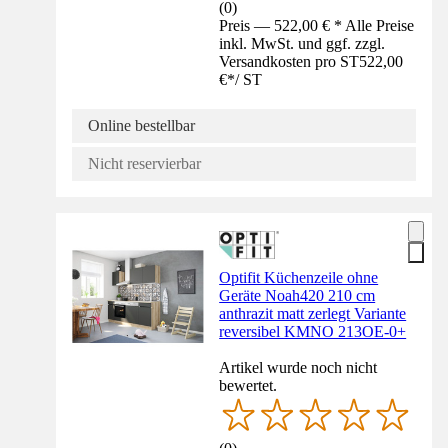
(
0
)
Preis — 522,00 € * Alle Preise
inkl. MwSt. und ggf. zzgl.
Versandkosten pro ST
522,00
€
*
/
ST
Online bestellbar
Nicht reservierbar
Optifit Küchenzeile ohne
Geräte Noah420 210 cm
anthrazit matt zerlegt Variante
reversibel KMNO 213OE-0+
Artikel wurde noch nicht
bewertet.