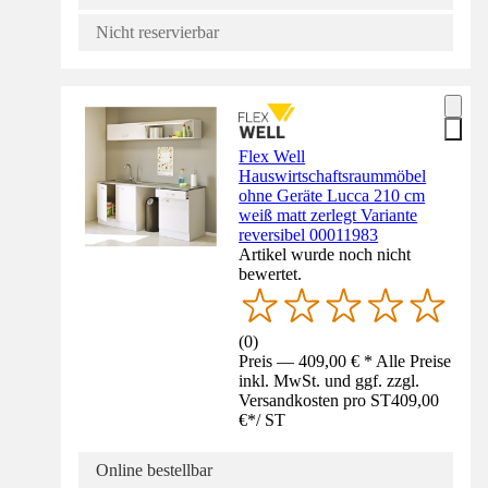
Nicht reservierbar
Flex Well
Hauswirtschaftsraummöbel
ohne Geräte Lucca 210 cm
weiß matt zerlegt Variante
reversibel 00011983
Artikel wurde noch nicht
bewertet.
(
0
)
Preis — 409,00 € * Alle Preise
inkl. MwSt. und ggf. zzgl.
Versandkosten pro ST
409,00
€
*
/
ST
Online bestellbar