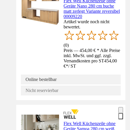
Flex Well Küchenzeile ohne
Geräte Nano 280 cm buche
matt zerlegt Variante reversibel
00009220
Artikel wurde noch nicht
bewertet.
(
0
)
Preis — 454,00 € * Alle Preise
inkl. MwSt. und ggf. zzgl.
Versandkosten pro ST
454,00
€
*
/
ST
Online bestellbar
Nicht reservierbar
Flex Well Küchenzeile ohne
Geräte Samoa 280 cm weiß