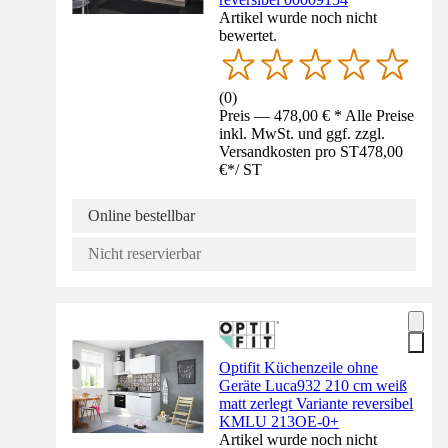
Artikel wurde noch nicht
bewertet.
(
0
)
Preis — 478,00 € * Alle Preise
inkl. MwSt. und ggf. zzgl.
Versandkosten pro ST
478,00
€
*
/
ST
Online bestellbar
Nicht reservierbar
Optifit Küchenzeile ohne
Geräte Luca932 210 cm weiß
matt zerlegt Variante reversibel
KMLU 213OE-0+
Artikel wurde noch nicht