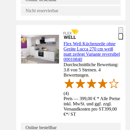
Nicht reservierbar
Flex Well Küchenzeile ohne
Geräte Lucca 270 cm weiß
matt zerlegt Variante reversibel
00010840
Durchschnittliche Bewertung:
3.8 von 5 Sternen. 4
Bewertungen.
(
4
)
Preis — 399,00 € * Alle Preise
inkl. MwSt. und ggf. zzgl.
Versandkosten pro ST
399,00
€
*
/
ST
Online bestellbar