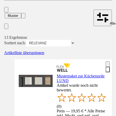
Muster
Alle
13 Ergebnisse
Sortiert nach:
Artikelliste überspringen
Musterpaket zur Küchenzeile
LUND
Artikel wurde noch nicht
bewertet.
(
0
)
Preis — 19,95 € * Alle Preise
inkl. MwSt. und ggf. zzgl.