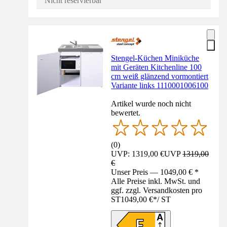
Nicht reservierbar
Stengel-Küchen Miniküche
mit Geräten Kitchenline 100
cm weiß glänzend vormontiert
Variante links 1110001006100
Artikel wurde noch nicht
bewertet.
(
0
)
UVP: 1319,00 €
UVP
1319,00
€
Unser Preis — 1049,00 € *
Alle Preise inkl. MwSt. und
ggf. zzgl. Versandkosten pro
ST
1049,00 €
*
/
ST