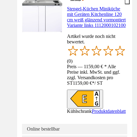
Stengel-Küchen Miniküche
mit Geräten Kitchenline 120
cm weiß glänzend vormontiert
Variante links 1112000102100
Artikel wurde noch nicht
bewertet.
(
0
)
Preis — 1159,00 € * Alle
Preise inkl. MwSt. und ggf.
zzgl. Versandkosten pro
ST
1159,00 €
*
/
ST
Kühlschrank
Produktdatenblatt
Online bestellbar