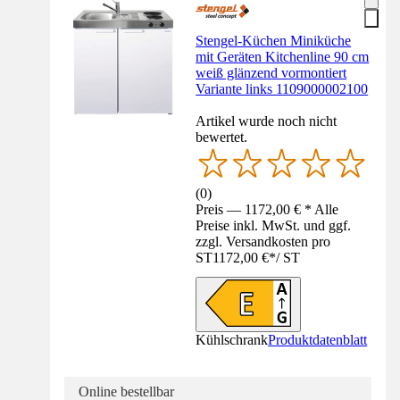
Stengel-Küchen Miniküche
mit Geräten Kitchenline 90 cm
weiß glänzend vormontiert
Variante links 1109000002100
Artikel wurde noch nicht
bewertet.
(
0
)
Preis — 1172,00 € * Alle
Preise inkl. MwSt. und ggf.
zzgl. Versandkosten pro
ST
1172,00 €
*
/
ST
Kühlschrank
Produktdatenblatt
Online bestellbar