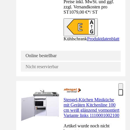
Preise inkl. MwSt. und ggf.
zzgl. Versandkosten pro
ST
1079,00 €
*
/
ST
Kühlschrank
Produktdatenblatt
Online bestellbar
Nicht reservierbar
Stengel-Küchen Miniküche
mit Geräten Kitchenline 100
cm weiß glänzend vormontiert
Variante links 1110001002100
Artikel wurde noch nicht