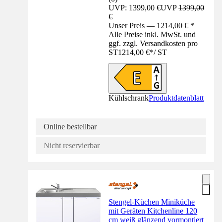
UVP: 1399,00 €
UVP
1399,00
€
Unser Preis — 1214,00 € *
Alle Preise inkl. MwSt. und
ggf. zzgl. Versandkosten pro
ST
1214,00 €
*
/
ST
Kühlschrank
Produktdatenblatt
Online bestellbar
Nicht reservierbar
Stengel-Küchen Miniküche
mit Geräten Kitchenline 120
cm weiß glänzend vormontiert