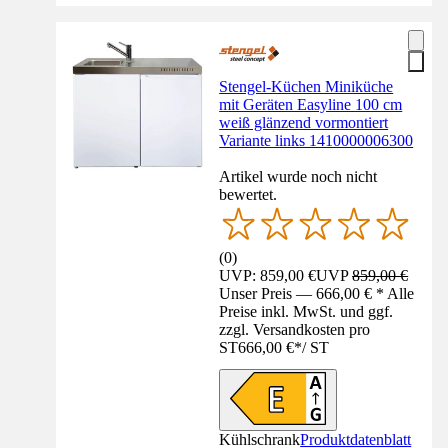
Stengel-Küchen Miniküche
mit Geräten Easyline 100 cm
weiß glänzend vormontiert
Variante links 1410000006300
Artikel wurde noch nicht
bewertet.
(
0
)
UVP: 859,00 €
UVP
859,00 €
Unser Preis — 666,00 € * Alle
Preise inkl. MwSt. und ggf.
zzgl. Versandkosten pro
ST
666,00 €
*
/
ST
Kühlschrank
Produktdatenblatt