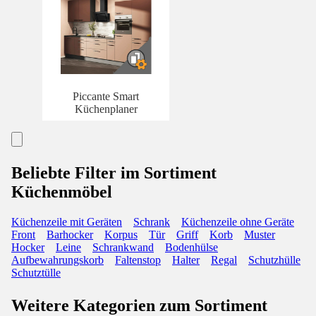
Piccante Smart
Küchenplaner
Beliebte Filter im Sortiment
Küchenmöbel
Küchenzeile mit Geräten
Schrank
Küchenzeile ohne Geräte
Front
Barhocker
Korpus
Tür
Griff
Korb
Muster
Hocker
Leine
Schrankwand
Bodenhülse
Aufbewahrungskorb
Faltenstop
Halter
Regal
Schutzhülle
Schutztülle
Weitere Kategorien zum Sortiment