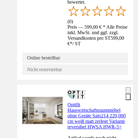
bewertet.
(
0
)
Preis — 599,00 € * Alle Preise
inkl. MwSt. und ggf. zzgl.
Versandkosten pro ST
599,00
€
*
/
ST
Online bestellbar
Nicht reservierbar
Optifit
Hauswirtschaftsraummöbel
ohne Geräte Salo214 220,000
cm weiß matt zerlegt Variante
reversibel HWSA HWR-5+
Artikel wurde noch nicht