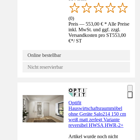
(
0
)
Preis — 553,00 € * Alle Preise
inkl. MwSt. und ggf. zzgl.
Versandkosten pro ST
553,00
€
*
/
ST
Online bestellbar
Nicht reservierbar
Optifit
Hauswirtschaftsraummöbel
ohne Geräte Salo214 150 cm
weiß matt zerlegt Variante
reversibel HWSA HWR-2+
Artikel wurde noch nicht