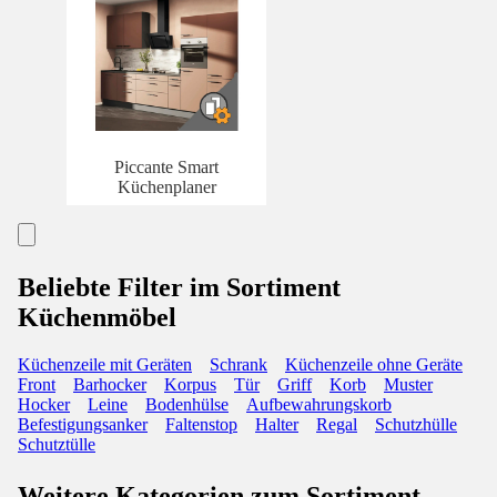
Piccante Smart
Küchenplaner
Beliebte Filter im Sortiment
Küchenmöbel
Küchenzeile mit Geräten
Schrank
Küchenzeile ohne Geräte
Front
Barhocker
Korpus
Tür
Griff
Korb
Muster
Hocker
Leine
Bodenhülse
Aufbewahrungskorb
Befestigungsanker
Faltenstop
Halter
Regal
Schutzhülle
Schutztülle
Weitere Kategorien zum Sortiment