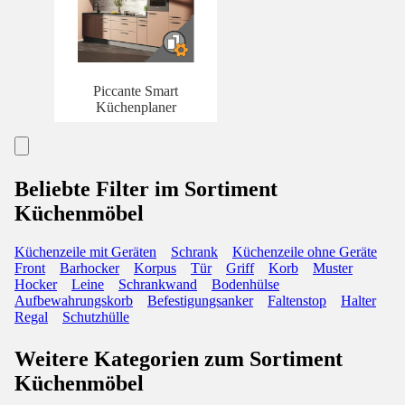
Piccante Smart
Küchenplaner
Beliebte Filter im Sortiment
Küchenmöbel
Küchenzeile mit Geräten
Schrank
Küchenzeile ohne Geräte
Front
Barhocker
Korpus
Tür
Griff
Korb
Muster
Hocker
Leine
Schrankwand
Bodenhülse
Aufbewahrungskorb
Befestigungsanker
Faltenstop
Halter
Regal
Schutzhülle
Weitere Kategorien zum Sortiment
Küchenmöbel