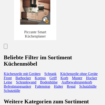
Piccante Smart
Küchenplaner
Beliebte Filter im Sortiment
Küchenmöbel
Küchenzeile mit Geräten
Schrank
Küchenzeile ohne Geräte
Front
Barhocker
Korpus
Griff
Korb
Muster
Hocker
Leine
Schrankwand
Bodenhülse
Aufbewahrungskorb
Befestigungsanker
Faltenstop
Halter
Regal
Schutzhülle
Schutztülle
Weitere Kategorien zum Sortiment