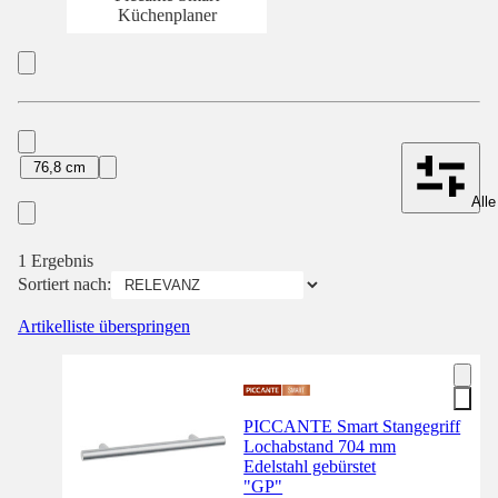
Küchenplaner
76,8 cm
Alle
1 Ergebnis
Sortiert nach:
Artikelliste überspringen
PICCANTE Smart Stangegriff
Lochabstand 704 mm
Edelstahl gebürstet
"GP"