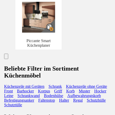
Piccante Smart
Küchenplaner
Beliebte Filter im Sortiment
Küchenmöbel
Küchenzeile mit Geräten
Schrank
Küchenzeile ohne Geräte
Front
Barhocker
Korpus
Griff
Korb
Muster
Hocker
Leine
Schrankwand
Bodenhülse
Aufbewahrungskorb
Befestigungsanker
Faltenstop
Halter
Regal
Schutzhülle
Schutztülle