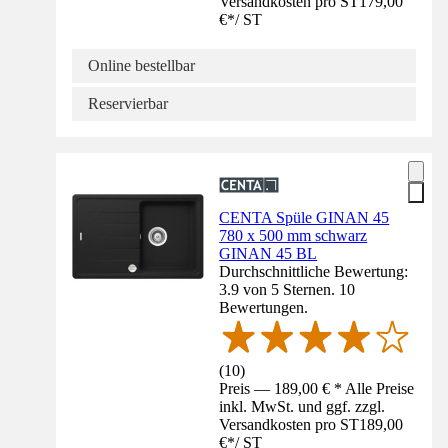
Versandkosten pro ST
179,00
€
*
/
ST
Online bestellbar
Reservierbar
CENTA Spüle GINAN 45
780 x 500 mm schwarz
GINAN 45 BL
Durchschnittliche Bewertung:
3.9 von 5 Sternen. 10
Bewertungen.
(
10
)
Preis — 189,00 € * Alle Preise
inkl. MwSt. und ggf. zzgl.
Versandkosten pro ST
189,00
€
*
/
ST