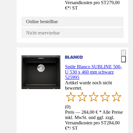
Versandkosten pro ST
279,00
€
*
/
ST
Online bestellbar
Nicht reservierbar
Spüle Blanco SUBLINE 500-
U 530 x 460 mm schwarz
525995
Artikel wurde noch nicht
bewertet.
(
0
)
Preis — 284,00 € * Alle Preise
inkl. MwSt. und ggf. zzgl.
Versandkosten pro ST
284,00
€
*
/
ST