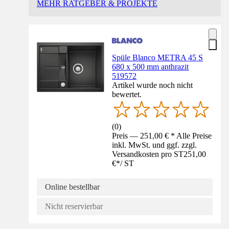
MEHR RATGEBER & PROJEKTE
Spüle Blanco METRA 45 S
680 x 500 mm anthrazit
519572
Artikel wurde noch nicht
bewertet.
(
0
)
Preis — 251,00 € * Alle Preise
inkl. MwSt. und ggf. zzgl.
Versandkosten pro ST
251,00
€
*
/
ST
Online bestellbar
Nicht reservierbar