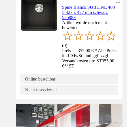
Spüle Blanco SUBLINE 400-
F 427 x 427 mm schwarz
525988
Artikel wurde noch nicht
bewertet.
(
0
)
Preis — 355,00 € * Alle Preise
inkl. MwSt. und ggf. zzgl.
Versandkosten pro ST
355,00
€
*
/
ST
Online bestellbar
Nicht reservierbar
Ratgeber