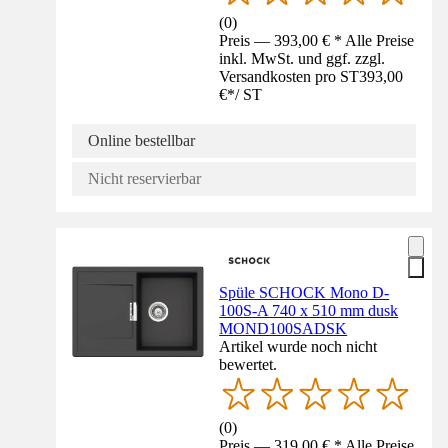
(
0
)
Preis — 393,00 € * Alle Preise
inkl. MwSt. und ggf. zzgl.
Versandkosten pro ST
393,00
€
*
/
ST
Online bestellbar
Nicht reservierbar
Spüle SCHOCK Mono D-
100S-A 740 x 510 mm dusk
MOND100SADSK
Artikel wurde noch nicht
bewertet.
(
0
)
Preis — 319,00 € * Alle Preise