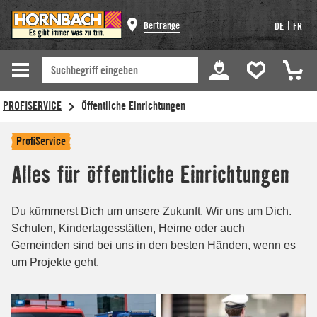
Bertrange
|
DE
FR