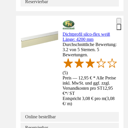
Reservierbar
Dichtprofil silco-flex weiß
Länge: 4200 mm
Durchschnittliche Bewertung:
3.2 von 5 Sternen. 5
Bewertungen.
(
5
)
Preis — 12,95 € * Alle Preise
inkl. MwSt. und ggf. zzgl.
Versandkosten pro ST
12,95
€
*
/
ST
Entspricht 3,08 € pro m
(
3,08
€
/
m
)
Online bestellbar
Reservierbar