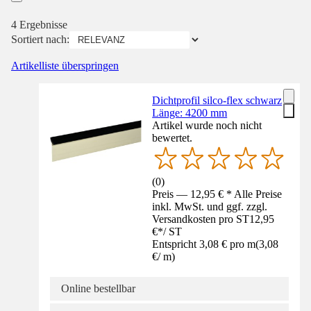
4 Ergebnisse
Sortiert nach:
Artikelliste überspringen
Dichtprofil silco-flex schwarz
Länge: 4200 mm
Artikel wurde noch nicht
bewertet.
(
0
)
Preis — 12,95 € * Alle Preise
inkl. MwSt. und ggf. zzgl.
Versandkosten pro ST
12,95
€
*
/
ST
Entspricht 3,08 € pro m
(
3,08
€
/
m
)
Online bestellbar