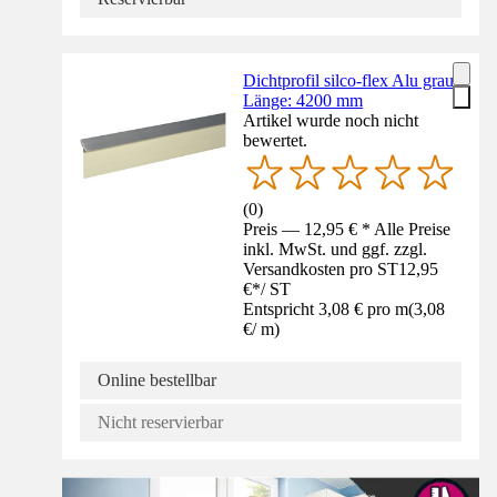
Dichtprofil silco-flex Alu grau
Länge: 4200 mm
Artikel wurde noch nicht
bewertet.
(
0
)
Preis — 12,95 € * Alle Preise
inkl. MwSt. und ggf. zzgl.
Versandkosten pro ST
12,95
€
*
/
ST
Entspricht 3,08 € pro m
(
3,08
€
/
m
)
Online bestellbar
Nicht reservierbar