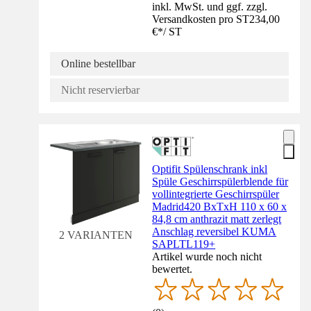
inkl. MwSt. und ggf. zzgl.
Versandkosten pro ST
234,00
€
*
/
ST
Online bestellbar
Nicht reservierbar
Optifit Spülenschrank inkl
Spüle Geschirrspülerblende für
vollintegrierte Geschirrspüler
Madrid420 BxTxH 110 x 60 x
84,8 cm anthrazit matt zerlegt
Anschlag reversibel KUMA
2 VARIANTEN
SAPLTL119+
Artikel wurde noch nicht
bewertet.