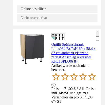
Online bestellbar
Nicht reservierbar
Optifit Spülenschrank
Linus984 BxTxH 60 x 58,4 x
87 cm anthrazit glänzend
zerlegt Anschlag reversibel
KFLI SPL606-8+
Artikel wurde noch nicht
bewertet.
(
0
)
Preis — 71,00 € * Alle Preise
inkl. MwSt. und ggf. zzgl.
Versandkosten pro ST
71,00
€
*
/
ST