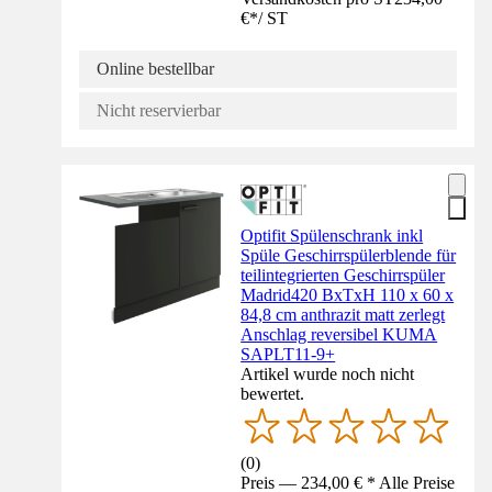
€
*
/
ST
Online bestellbar
Nicht reservierbar
Optifit Spülenschrank inkl
Spüle Geschirrspülerblende für
teilintegrierten Geschirrspüler
Madrid420 BxTxH 110 x 60 x
84,8 cm anthrazit matt zerlegt
Anschlag reversibel KUMA
SAPLT11-9+
Artikel wurde noch nicht
bewertet.
(
0
)
Preis — 234,00 € * Alle Preise