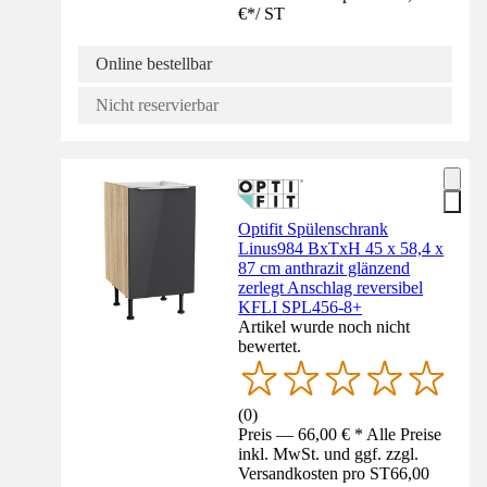
€
*
/
ST
Online bestellbar
Nicht reservierbar
Optifit Spülenschrank
Linus984 BxTxH 45 x 58,4 x
87 cm anthrazit glänzend
zerlegt Anschlag reversibel
KFLI SPL456-8+
Artikel wurde noch nicht
bewertet.
(
0
)
Preis — 66,00 € * Alle Preise
inkl. MwSt. und ggf. zzgl.
Versandkosten pro ST
66,00