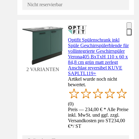
Nicht reservierbar
Optifit Spülenschrank inkl
Spüle Geschirrspülerblende für
vollintegrierte Geschirrspüler
Verona405 BxTxH 110 x 60 x
84,8 cm grün matt zerlegt
Anschlag reversibel KUVE
2 VARIANTEN
SAPLTL119+
Artikel wurde noch nicht
bewertet.
(
0
)
Preis — 234,00 € * Alle Preise
inkl. MwSt. und ggf. zzgl.
Versandkosten pro ST
234,00
€
*
/
ST