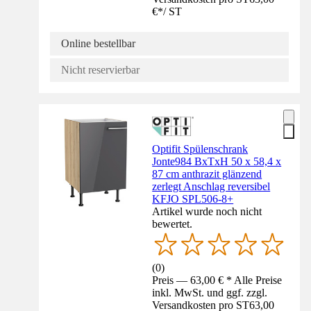
€
*
/
ST
Online bestellbar
Nicht reservierbar
Optifit Spülenschrank
Jonte984 BxTxH 50 x 58,4 x
87 cm anthrazit glänzend
zerlegt Anschlag reversibel
KFJO SPL506-8+
Artikel wurde noch nicht
bewertet.
(
0
)
Preis — 63,00 € * Alle Preise
inkl. MwSt. und ggf. zzgl.
Versandkosten pro ST
63,00