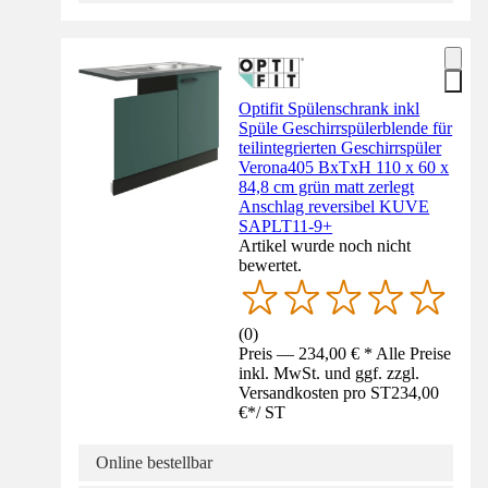
Optifit Spülenschrank inkl
Spüle Geschirrspülerblende für
teilintegrierten Geschirrspüler
Verona405 BxTxH 110 x 60 x
84,8 cm grün matt zerlegt
Anschlag reversibel KUVE
SAPLT11-9+
Artikel wurde noch nicht
bewertet.
(
0
)
Preis — 234,00 € * Alle Preise
inkl. MwSt. und ggf. zzgl.
Versandkosten pro ST
234,00
€
*
/
ST
Online bestellbar