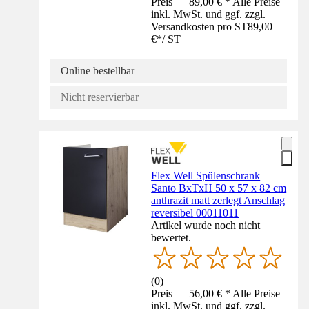
Preis — 89,00 € * Alle Preise
inkl. MwSt. und ggf. zzgl.
Versandkosten pro ST
89,00
€
*
/
ST
Online bestellbar
Nicht reservierbar
Flex Well Spülenschrank
Santo BxTxH 50 x 57 x 82 cm
anthrazit matt zerlegt Anschlag
reversibel 00011011
Artikel wurde noch nicht
bewertet.
(
0
)
Preis — 56,00 € * Alle Preise
inkl. MwSt. und ggf. zzgl.