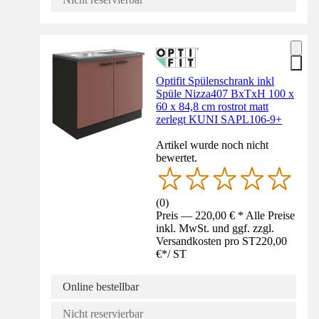
Optifit Spülenschrank inkl
Spüle Nizza407 BxTxH 100 x
60 x 84,8 cm rostrot matt
zerlegt KUNI SAPL106-9+
Artikel wurde noch nicht
bewertet.
(
0
)
Preis — 220,00 € * Alle Preise
inkl. MwSt. und ggf. zzgl.
Versandkosten pro ST
220,00
€
*
/
ST
Online bestellbar
Nicht reservierbar