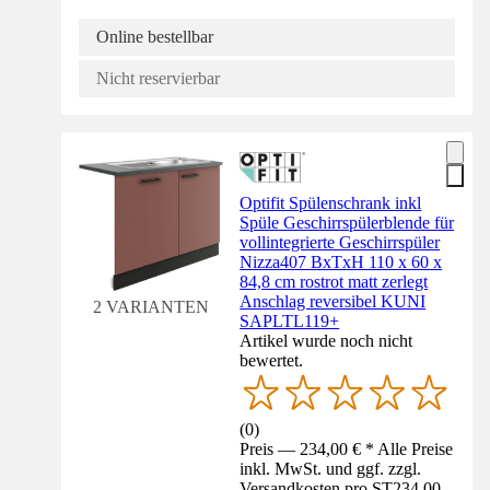
Online bestellbar
Nicht reservierbar
Optifit Spülenschrank inkl
Spüle Geschirrspülerblende für
vollintegrierte Geschirrspüler
Nizza407 BxTxH 110 x 60 x
84,8 cm rostrot matt zerlegt
Anschlag reversibel KUNI
2 VARIANTEN
SAPLTL119+
Artikel wurde noch nicht
bewertet.
(
0
)
Preis — 234,00 € * Alle Preise
inkl. MwSt. und ggf. zzgl.
Versandkosten pro ST
234,00