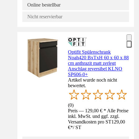
Online bestellbar
Nicht reservierbar
Optifit Spülenschrank
Noah420 BxTxH 60 x 60 x 88
cm anthrazit matt zerlegt
Anschlag reversibel KLNO
SP606-0+
Artikel wurde noch nicht
bewertet.
(
0
)
Preis — 129,00 € * Alle Preise
inkl. MwSt. und ggf. zzgl.
Versandkosten pro ST
129,00
€
*
/
ST