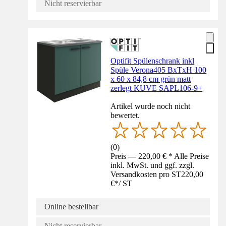
Nicht reservierbar
Optifit Spülenschrank inkl
Spüle Verona405 BxTxH 100
x 60 x 84,8 cm grün matt
zerlegt KUVE SAPL106-9+
Artikel wurde noch nicht
bewertet.
(
0
)
Preis — 220,00 € * Alle Preise
inkl. MwSt. und ggf. zzgl.
Versandkosten pro ST
220,00
€
*
/
ST
Online bestellbar
Nicht reservierbar