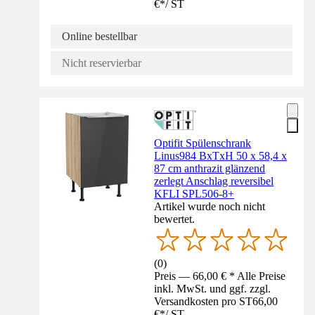
€
*
/
ST
Online bestellbar
Nicht reservierbar
Optifit Spülenschrank
Linus984 BxTxH 50 x 58,4 x
87 cm anthrazit glänzend
zerlegt Anschlag reversibel
KFLI SPL506-8+
Artikel wurde noch nicht
bewertet.
(
0
)
Preis — 66,00 € * Alle Preise
inkl. MwSt. und ggf. zzgl.
Versandkosten pro ST
66,00
€
*
/
ST