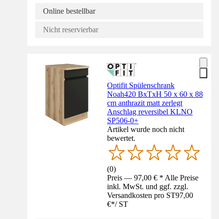
Online bestellbar
Nicht reservierbar
Optifit Spülenschrank
Noah420 BxTxH 50 x 60 x 88
cm anthrazit matt zerlegt
Anschlag reversibel KLNO
SP506-0+
Artikel wurde noch nicht
bewertet.
(
0
)
Preis — 97,00 € * Alle Preise
inkl. MwSt. und ggf. zzgl.
Versandkosten pro ST
97,00
€
*
/
ST