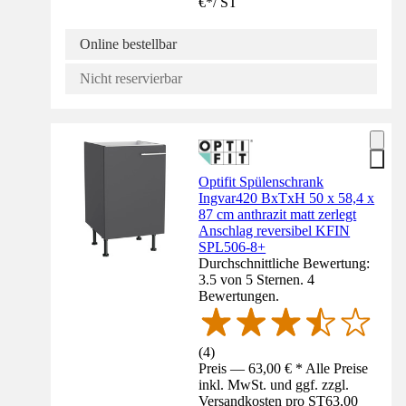
€
*
/
ST
Online bestellbar
Nicht reservierbar
Optifit Spülenschrank
Ingvar420 BxTxH 50 x 58,4 x
87 cm anthrazit matt zerlegt
Anschlag reversibel KFIN
SPL506-8+
Durchschnittliche Bewertung:
3.5 von 5 Sternen. 4
Bewertungen.
(
4
)
Preis — 63,00 € * Alle Preise
inkl. MwSt. und ggf. zzgl.
Versandkosten pro ST
63,00