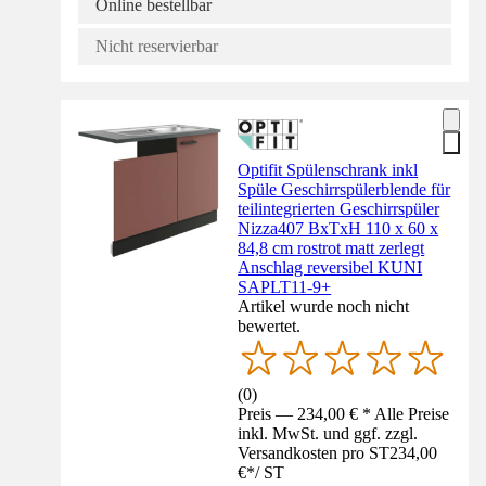
Online bestellbar
Nicht reservierbar
Optifit Spülenschrank inkl
Spüle Geschirrspülerblende für
teilintegrierten Geschirrspüler
Nizza407 BxTxH 110 x 60 x
84,8 cm rostrot matt zerlegt
Anschlag reversibel KUNI
SAPLT11-9+
Artikel wurde noch nicht
bewertet.
(
0
)
Preis — 234,00 € * Alle Preise
inkl. MwSt. und ggf. zzgl.
Versandkosten pro ST
234,00
€
*
/
ST