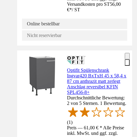
Versandkosten pro ST
56,00
€
*
/
ST
Online bestellbar
Nicht reservierbar
Optifit Spülenschrank
Ingvar420 BxTxH 45 x 58,4 x
87 cm anthrazit matt zerlegt
Anschlag reversibel KFIN
SPL456-8+
Durchschnittliche Bewertung:
2 von 5 Sternen. 1 Bewertung.
(
1
)
Preis — 61,00 € * Alle Preise
inkl. MwSt. und ggf. zzgl.