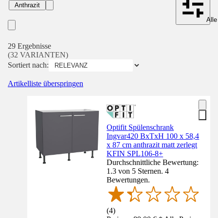
Anthrazit
Alle
29 Ergebnisse
(32 VARIANTEN)
Sortiert nach:
Artikelliste überspringen
Optifit Spülenschrank
Ingvar420 BxTxH 100 x 58,4
x 87 cm anthrazit matt zerlegt
KFIN SPL106-8+
Durchschnittliche Bewertung:
1.3 von 5 Sternen. 4
Bewertungen.
(
4
)