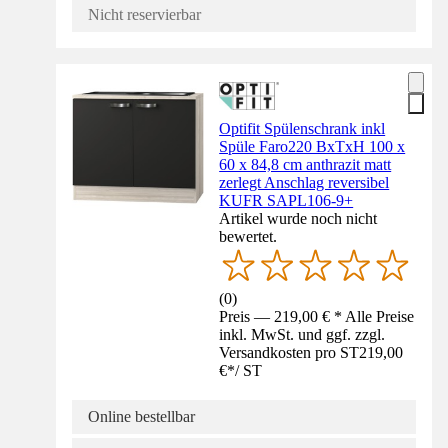
Nicht reservierbar
Optifit Spülenschrank inkl
Spüle Faro220 BxTxH 100 x
60 x 84,8 cm anthrazit matt
zerlegt Anschlag reversibel
KUFR SAPL106-9+
Artikel wurde noch nicht
bewertet.
(
0
)
Preis — 219,00 € * Alle Preise
inkl. MwSt. und ggf. zzgl.
Versandkosten pro ST
219,00
€
*
/
ST
Online bestellbar