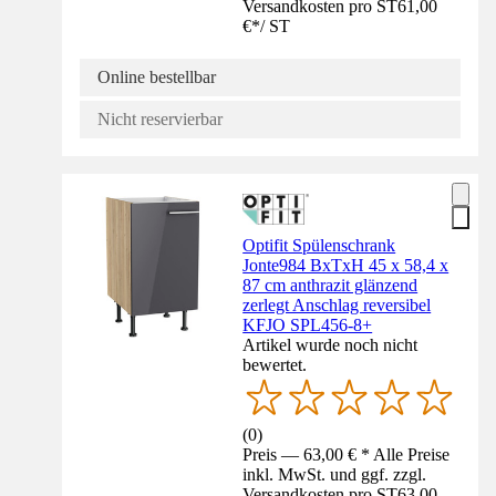
Versandkosten pro ST
61,00
€
*
/
ST
Online bestellbar
Nicht reservierbar
Optifit Spülenschrank
Jonte984 BxTxH 45 x 58,4 x
87 cm anthrazit glänzend
zerlegt Anschlag reversibel
KFJO SPL456-8+
Artikel wurde noch nicht
bewertet.
(
0
)
Preis — 63,00 € * Alle Preise
inkl. MwSt. und ggf. zzgl.
Versandkosten pro ST
63,00