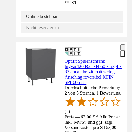
€
*
/
ST
Online bestellbar
Nicht reservierbar
Optifit Spülenschrank
Ingvar420 BxTxH 60 x 58,4 x
87 cm anthrazit matt zerlegt
Anschlag reversibel KFIN
SPL606-8+
Durchschnittliche Bewertung:
2 von 5 Sternen. 1 Bewertung.
(
1
)
Preis — 63,00 € * Alle Preise
inkl. MwSt. und ggf. zzgl.
Versandkosten pro ST
63,00