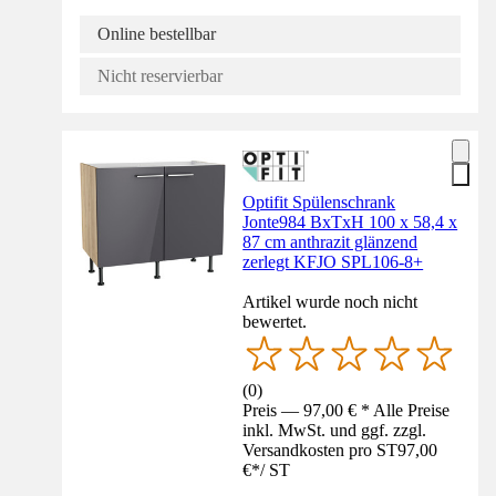
Online bestellbar
Nicht reservierbar
Optifit Spülenschrank
Jonte984 BxTxH 100 x 58,4 x
87 cm anthrazit glänzend
zerlegt KFJO SPL106-8+
Artikel wurde noch nicht
bewertet.
(
0
)
Preis — 97,00 € * Alle Preise
inkl. MwSt. und ggf. zzgl.
Versandkosten pro ST
97,00
€
*
/
ST