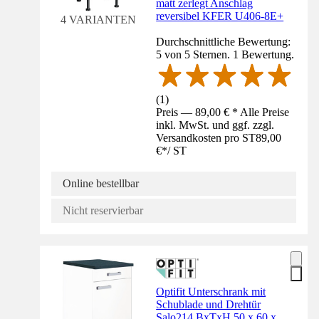
matt zerlegt Anschlag
reversibel KFER U406-8E+
4 VARIANTEN
Durchschnittliche Bewertung:
5 von 5 Sternen. 1 Bewertung.
(
1
)
Preis — 89,00 € * Alle Preise
inkl. MwSt. und ggf. zzgl.
Versandkosten pro ST
89,00
€
*
/
ST
Online bestellbar
Nicht reservierbar
Optifit Unterschrank mit
Schublade und Drehtür
Salo214 BxTxH 50 x 60 x