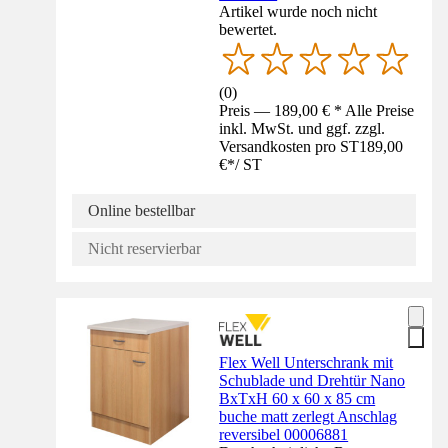
Artikel wurde noch nicht
bewertet.
(
0
)
Preis — 189,00 € * Alle Preise
inkl. MwSt. und ggf. zzgl.
Versandkosten pro ST
189,00
€
*
/
ST
Online bestellbar
Nicht reservierbar
Flex Well Unterschrank mit
Schublade und Drehtür Nano
BxTxH 60 x 60 x 85 cm
buche matt zerlegt Anschlag
reversibel 00006881