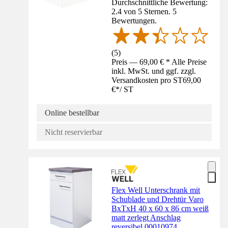
Durchschnittliche Bewertung:
2.4 von 5 Sternen. 5
Bewertungen.
(
5
)
Preis — 69,00 € * Alle Preise
inkl. MwSt. und ggf. zzgl.
Versandkosten pro ST
69,00
€
*
/
ST
Online bestellbar
Nicht reservierbar
Flex Well Unterschrank mit
Schublade und Drehtür Varo
BxTxH 40 x 60 x 86 cm weiß
matt zerlegt Anschlag
reversibel 00010974