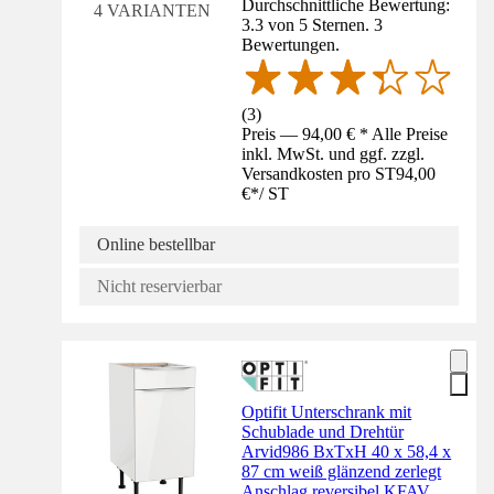
Durchschnittliche Bewertung:
4 VARIANTEN
3.3 von 5 Sternen. 3
Bewertungen.
(
3
)
Preis — 94,00 € * Alle Preise
inkl. MwSt. und ggf. zzgl.
Versandkosten pro ST
94,00
€
*
/
ST
Online bestellbar
Nicht reservierbar
Optifit Unterschrank mit
Schublade und Drehtür
Arvid986 BxTxH 40 x 58,4 x
87 cm weiß glänzend zerlegt
Anschlag reversibel KFAV