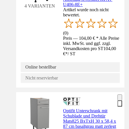
U406-8E+
4 VARIANTEN
Artikel wurde noch nicht
bewertet.
(
0
)
Preis — 104,00 € * Alle Preise
inkl. MwSt. und ggf. zzgl.
Versandkosten pro ST
104,00
€
*
/
ST
Online bestellbar
Nicht reservierbar
Optifit Unterschrank mit
Schublade und Drehtür
Mats825 BxTxH 30 x 58,4 x
87 cm basaltgrau matt zerlegt