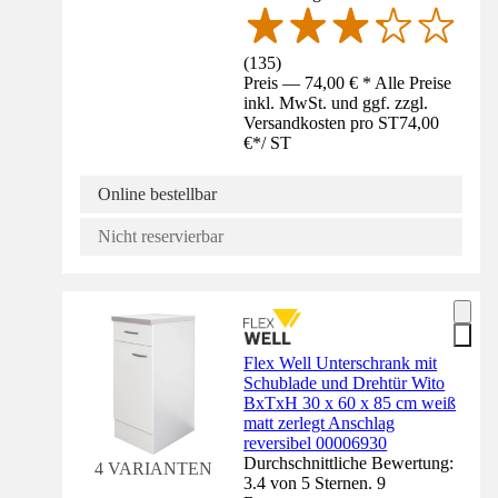
(
135
)
Preis — 74,00 € * Alle Preise
inkl. MwSt. und ggf. zzgl.
Versandkosten pro ST
74,00
€
*
/
ST
Online bestellbar
Nicht reservierbar
Flex Well Unterschrank mit
Schublade und Drehtür Wito
BxTxH 30 x 60 x 85 cm weiß
matt zerlegt Anschlag
reversibel 00006930
Durchschnittliche Bewertung:
4 VARIANTEN
3.4 von 5 Sternen. 9