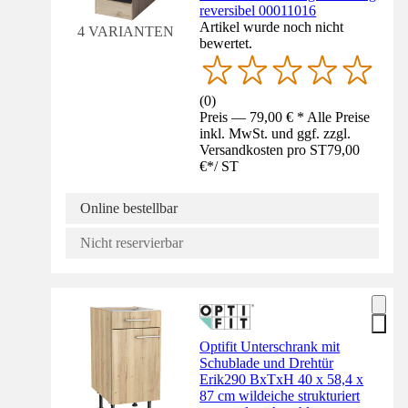
reversibel 00011016
Artikel wurde noch nicht
4 VARIANTEN
bewertet.
(
0
)
Preis — 79,00 € * Alle Preise
inkl. MwSt. und ggf. zzgl.
Versandkosten pro ST
79,00
€
*
/
ST
Online bestellbar
Nicht reservierbar
Optifit Unterschrank mit
Schublade und Drehtür
Erik290 BxTxH 40 x 58,4 x
87 cm wildeiche strukturiert