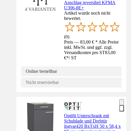
Anschlag reversibel KFMA
U306-8E+
4 VARIANTEN
Artikel wurde noch nicht
bewertet.
(
0
)
Preis — 83,00 € * Alle Preise
inkl. MwSt. und ggf. zzgl.
Versandkosten pro ST
83,00
€
*
/
ST
Online bestellbar
Nicht reservierbar
Optifit Unterschrank mit
Schublade und Drehtür
Ingvar420 BxTxH 50 x 58,4 x