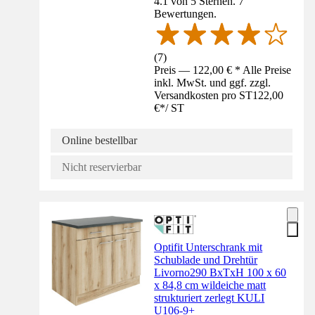
4.1 von 5 Sternen. 7
Bewertungen.
(
7
)
Preis — 122,00 € * Alle Preise
inkl. MwSt. und ggf. zzgl.
Versandkosten pro ST
122,00
€
*
/
ST
Online bestellbar
Nicht reservierbar
Optifit Unterschrank mit
Schublade und Drehtür
Livorno290 BxTxH 100 x 60
x 84,8 cm wildeiche matt
strukturiert zerlegt KULI
U106-9+