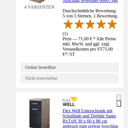
Anschlag reversibel 00007548
4 VARIANTEN
Durchschnittliche Bewertung:
5 von 5 Sternen. 1 Bewertung.
(
1
)
Preis — 71,00 € * Alle Preise
inkl. MwSt. und ggf. zzgl.
Versandkosten pro ST
71,00
€
*
/
ST
Online bestellbar
Nicht reservierbar
Flex Well Unterschrank mit
Schublade und Drehtür Santo
BxTxH 30 x 60 x 86 cm
anthrazit matt zerlegt Anschlag