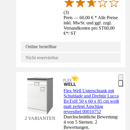
(
3
)
Preis — 60,00 € * Alle Preise
inkl. MwSt. und ggf. zzgl.
Versandkosten pro ST
60,00
€
*
/
ST
Online bestellbar
Nicht reservierbar
Flex Well Unterschrank mit
Schublade und Drehtür Lucca
BxTxH 50 x 60 x 85 cm weiß
matt zerlegt Anschlag
reversibel 00010752
Durchschnittliche Bewertung:
2 VARIANTEN
4 von 5 Sternen. 2
Bewertungen.