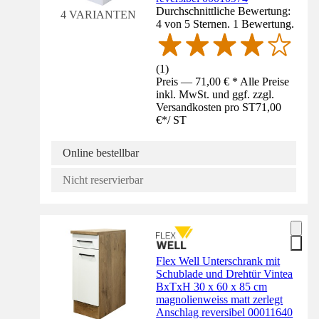
Durchschnittliche Bewertung:
4 VARIANTEN
4 von 5 Sternen. 1 Bewertung.
(
1
)
Preis — 71,00 € * Alle Preise
inkl. MwSt. und ggf. zzgl.
Versandkosten pro ST
71,00
€
*
/
ST
Online bestellbar
Nicht reservierbar
Flex Well Unterschrank mit
Schublade und Drehtür Vintea
BxTxH 30 x 60 x 85 cm
magnolienweiss matt zerlegt
Anschlag reversibel 00011640