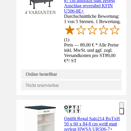
87 cm anthrazit matt zerlegt
Anschlag reversibel KFIN
U506-8E+
4 VARIANTEN
Durchschnittliche Bewertung:
1 von 5 Sternen. 1 Bewertung.
(
1
)
Preis — 89,00 € * Alle Preise
inkl. MwSt. und ggf. zzgl.
Versandkosten pro ST
89,00
€
*
/
ST
Online bestellbar
Nicht reservierbar
Optifit Regal Salo214 BxTxH
50 x 60 x 84,8 cm weiß matt
zerlegt HWSA UR506-7+