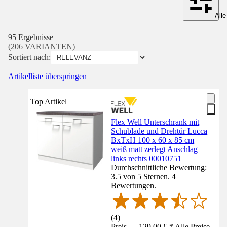
Alle
95 Ergebnisse
(206 VARIANTEN)
Sortiert nach:
Artikelliste überspringen
Top Artikel
Flex Well Unterschrank mit
Schublade und Drehtür Lucca
BxTxH 100 x 60 x 85 cm
weiß matt zerlegt Anschlag
links rechts 00010751
Durchschnittliche Bewertung:
3.5 von 5 Sternen. 4
Bewertungen.
(
4
)
Preis — 129,00 € * Alle Preise