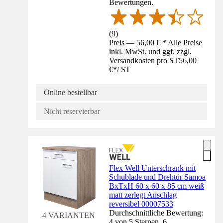
Bewertungen.
(
9
)
Preis — 56,00 € * Alle Preise
inkl. MwSt. und ggf. zzgl.
Versandkosten pro ST
56,00
€
*
/
ST
Online bestellbar
Nicht reservierbar
Flex Well Unterschrank mit
Schublade und Drehtür Samoa
BxTxH 60 x 60 x 85 cm weiß
matt zerlegt Anschlag
reversibel 00007533
Durchschnittliche Bewertung:
4 VARIANTEN
4 von 5 Sternen. 6