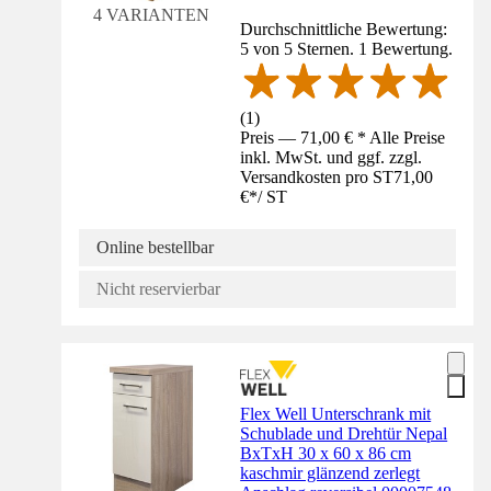
4 VARIANTEN
Durchschnittliche Bewertung:
5 von 5 Sternen. 1 Bewertung.
(
1
)
Preis — 71,00 € * Alle Preise
inkl. MwSt. und ggf. zzgl.
Versandkosten pro ST
71,00
€
*
/
ST
Online bestellbar
Nicht reservierbar
Flex Well Unterschrank mit
Schublade und Drehtür Nepal
BxTxH 30 x 60 x 86 cm
kaschmir glänzend zerlegt