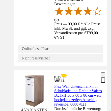
Bewertungen.
(
6
)
Preis — 99,00 € * Alle Preise
inkl. MwSt. und ggf. zzgl.
Versandkosten pro ST
99,00
€
*
/
ST
Online bestellbar
Nicht reservierbar
Flex Well Unterschrank mit
Schublade und Drehtür Valero
BxTxH 30 x 60 x 86 cm weiß
hochglanz zerlegt Anschlag
reversibel 00007821
Durchschnittliche Bewertung:
4 VARIANTEN