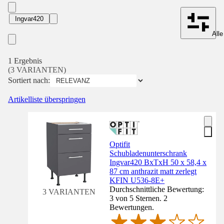
Ingvar420
Alle
1 Ergebnis
(3 VARIANTEN)
Sortiert nach:
Artikelliste überspringen
Optifit
Schubladenunterschrank
Ingvar420 BxTxH 50 x 58,4 x
87 cm anthrazit matt zerlegt
KFIN U536-8E+
Durchschnittliche Bewertung:
3 VARIANTEN
3 von 5 Sternen. 2
Bewertungen.