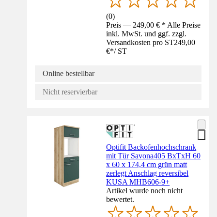
(
0
)
Preis — 249,00 € * Alle Preise
inkl. MwSt. und ggf. zzgl.
Versandkosten pro ST
249,00
€
*
/
ST
Online bestellbar
Nicht reservierbar
Optifit Backofenhochschrank
mit Tür Savona405 BxTxH 60
x 60 x 174,4 cm grün matt
zerlegt Anschlag reversibel
KUSA MHB606-9+
Artikel wurde noch nicht
bewertet.