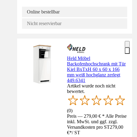
Online bestellbar
Nicht reservierbar
Held Möbel
Backofenhochschrank mit Tür
Kiel BxTxH 60 x 60 x 166
mm weiß hochglanz zerlegt
449.6341
Artikel wurde noch nicht
bewertet.
(
0
)
Preis — 279,00 € * Alle Preise
inkl. MwSt. und ggf. zzgl.
Versandkosten pro ST
279,00
€
*
/
ST