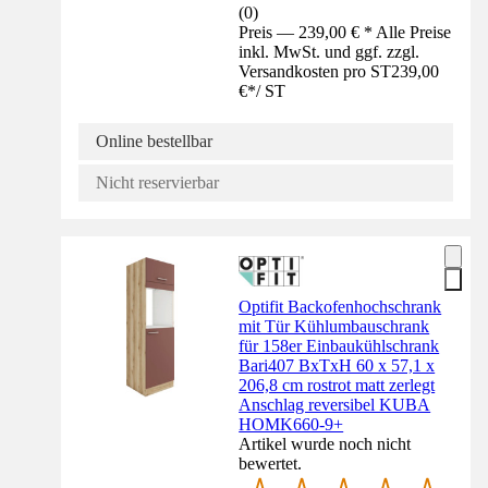
(
0
)
Preis — 239,00 € * Alle Preise
inkl. MwSt. und ggf. zzgl.
Versandkosten pro ST
239,00
€
*
/
ST
Online bestellbar
Nicht reservierbar
Optifit Backofenhochschrank
mit Tür Kühlumbauschrank
für 158er Einbaukühlschrank
Bari407 BxTxH 60 x 57,1 x
206,8 cm rostrot matt zerlegt
Anschlag reversibel KUBA
HOMK660-9+
Artikel wurde noch nicht
bewertet.