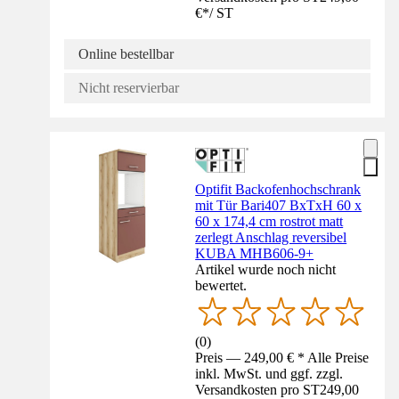
€
*
/
ST
Online bestellbar
Nicht reservierbar
Optifit Backofenhochschrank
mit Tür Bari407 BxTxH 60 x
60 x 174,4 cm rostrot matt
zerlegt Anschlag reversibel
KUBA MHB606-9+
Artikel wurde noch nicht
bewertet.
(
0
)
Preis — 249,00 € * Alle Preise
inkl. MwSt. und ggf. zzgl.
Versandkosten pro ST
249,00