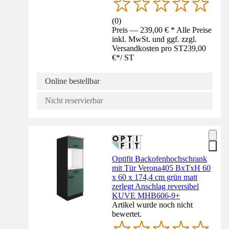
(
0
)
Preis — 239,00 € * Alle Preise
inkl. MwSt. und ggf. zzgl.
Versandkosten pro ST
239,00
€
*
/
ST
Online bestellbar
Nicht reservierbar
Optifit Backofenhochschrank
mit Tür Verona405 BxTxH 60
x 60 x 174,4 cm grün matt
zerlegt Anschlag reversibel
KUVE MHB606-9+
Artikel wurde noch nicht
bewertet.