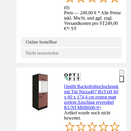
(
0
)
Preis — 249,00 € * Alle Preise
inkl. MwSt. und ggf. zzgl.
Versandkosten pro ST
249,00
€
*
/
ST
Online bestellbar
Nicht reservierbar
Optifit Backofenhochschrank
mit Tür Nizza407 BxTxH 60
x 60 x 174,4 cm rostrot matt
zerlegt Anschlag reversibel
KUNI MHB606-9+
Artikel wurde noch nicht
bewertet.