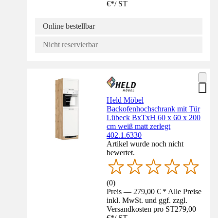
€
*
/
ST
Online bestellbar
Nicht reservierbar
Held Möbel
Backofenhochschrank mit Tür
Lübeck BxTxH 60 x 60 x 200
cm weiß matt zerlegt
402.1.6330
Artikel wurde noch nicht
bewertet.
(
0
)
Preis — 279,00 € * Alle Preise
inkl. MwSt. und ggf. zzgl.
Versandkosten pro ST
279,00
€
*
/
ST