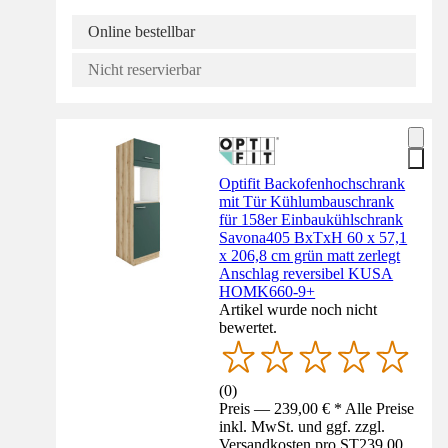
Online bestellbar
Nicht reservierbar
Optifit Backofenhochschrank
mit Tür Kühlumbauschrank
für 158er Einbaukühlschrank
Savona405 BxTxH 60 x 57,1
x 206,8 cm grün matt zerlegt
Anschlag reversibel KUSA
HOMK660-9+
Artikel wurde noch nicht
bewertet.
(
0
)
Preis — 239,00 € * Alle Preise
inkl. MwSt. und ggf. zzgl.
Versandkosten pro ST
239,00