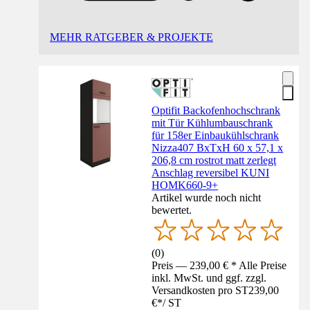
MEHR RATGEBER & PROJEKTE
Optifit Backofenhochschrank
mit Tür Kühlumbauschrank
für 158er Einbaukühlschrank
Nizza407 BxTxH 60 x 57,1 x
206,8 cm rostrot matt zerlegt
Anschlag reversibel KUNI
HOMK660-9+
Artikel wurde noch nicht
bewertet.
(
0
)
Preis — 239,00 € * Alle Preise
inkl. MwSt. und ggf. zzgl.
Versandkosten pro ST
239,00
€
*
/
ST