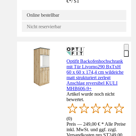
€
*
/
ST
Online bestellbar
Nicht reservierbar
Optifit Backofenhochschrank
mit Tür Livorno290 BxTxH
60 x 60 x 174,4 cm wildeiche
matt strukturiert zerlegt
Anschlag reversibel KULI
MHB606-9+
Artikel wurde noch nicht
bewertet.
(
0
)
Preis — 249,00 € * Alle Preise
inkl. MwSt. und ggf. zzgl.
Versandkosten pro ST
249,00