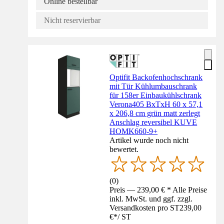
Online bestellbar
Nicht reservierbar
Optifit Backofenhochschrank
mit Tür Kühlumbauschrank
für 158er Einbaukühlschrank
Verona405 BxTxH 60 x 57,1
x 206,8 cm grün matt zerlegt
Anschlag reversibel KUVE
HOMK660-9+
Artikel wurde noch nicht
bewertet.
(
0
)
Preis — 239,00 € * Alle Preise
inkl. MwSt. und ggf. zzgl.
Versandkosten pro ST
239,00
€
*
/
ST