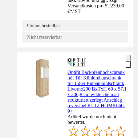
inkl. MwSt. und ggf. zzgl.
Versandkosten pro ST
239,00
€
*
/
ST
Online bestellbar
Nicht reservierbar
Optifit Backofenhochschrank
mit Tür Kühlumbauschrank
für 158er Einbaukühlschrank
Livorno290 BxTxH 60 x 57,1
x 206,8 cm wildeiche matt
strukturiert zerlegt Anschlag
reversibel KULI HOMK660-
9+
Artikel wurde noch nicht
bewertet.