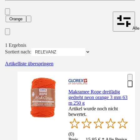
Orange
Alle
1 Ergebnis
Sortiert nach:
Artikelliste überspringen
Makramee Rope dreifädig
gedreht neon orange 3 mm 63
m 250 g
Artikel wurde noch nicht
bewertet.
(
0
)
Preis — 15,95 € * Alle Preise