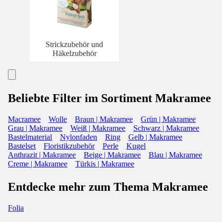
Strickzubehör und
Häkelzubehör
Beliebte Filter im Sortiment Makramee
Macramee
Wolle
Braun | Makramee
Grün | Makramee
Grau | Makramee
Weiß | Makramee
Schwarz | Makramee
Bastelmaterial
Nylonfaden
Ring
Gelb | Makramee
Bastelset
Floristikzubehör
Perle
Kugel
Anthrazit | Makramee
Beige | Makramee
Blau | Makramee
Creme | Makramee
Türkis | Makramee
Entdecke mehr zum Thema Makramee
Folia