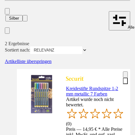
Silber
Alle
2 Ergebnisse
Sortiert nach:
Artikelliste überspringen
Kreidestifte Rundspitze 1-2
mm metallic 7 Farben
Artikel wurde noch nicht
bewertet.
(
0
)
Preis — 14,95 € * Alle Preise
inkl. MwSt. und ggf. zzgl.