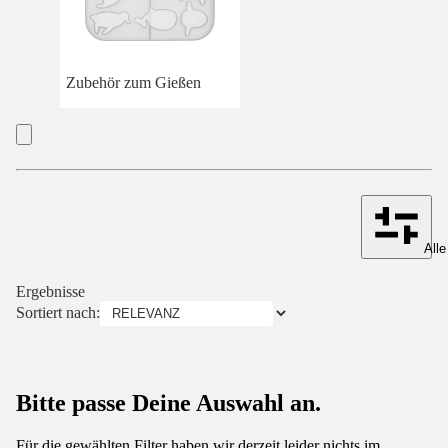
Zubehör zum Gießen
Alle
Ergebnisse
Sortiert nach:
Bitte passe Deine Auswahl an.
Für die gewählten Filter haben wir derzeit leider nichts im