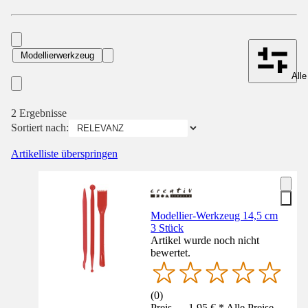
Modellierwerkzeug
Alle
2 Ergebnisse
Sortiert nach:
Artikelliste überspringen
Modellier-Werkzeug 14,5 cm
3 Stück
Artikel wurde noch nicht
bewertet.
(
0
)
Preis — 1,95 € * Alle Preise